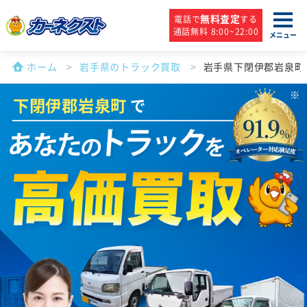
無料査定
電話で
する
通話無料 8:00~22:00
メニュー
ホーム
岩手県のトラック買取
岩手県下閉伊郡岩泉町
下閉伊郡岩泉町
で