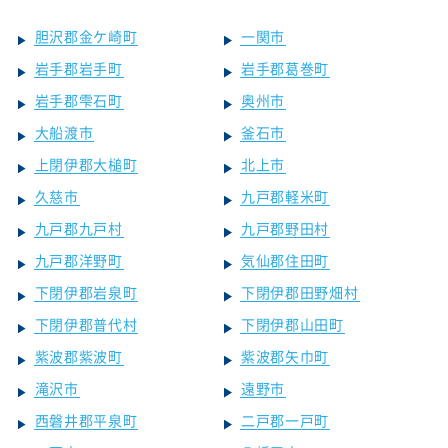
胆沢郡金ケ崎町
一関市
岩手郡岩手町
岩手郡葛巻町
岩手郡雫石町
奥州市
大船渡市
釜石市
上閉伊郡大槌町
北上市
久慈市
九戸郡軽米町
九戸郡九戸村
九戸郡野田村
九戸郡洋野町
気仙郡住田町
下閉伊郡岩泉町
下閉伊郡田野畑村
下閉伊郡普代村
下閉伊郡山田町
紫波郡紫波町
紫波郡矢巾町
滝沢市
遠野市
西磐井郡平泉町
二戸郡一戸町