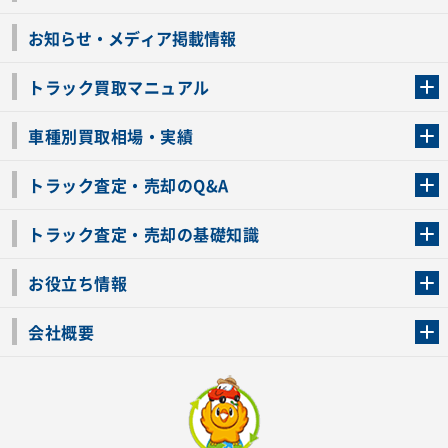
お知らせ・メディア掲載情報
トラック買取マニュアル
トラック買取の流れ
トラックの自動車税還付について
お客様の声一覧
よくあるご質問
トラック高価買取の理由
車種別買取相場・実績
車種別買取相場・実績
トラック査定・売却のQ&A
トラック査定・売却のQ&A
ローンが残っているトラックでも売ることが出来る？
所有者が亡くなっているトラックを売ることは出来る？
車検切れのトラックも売ることが出来るの？
売るか迷ってるけどトラック査定を受けてもいいの？
トラック査定・売却の基礎知識
トラック査定のチェックポイント
トラックの査定額を上げるコツ
トラック査定を受けるベストタイミング
カーネクストのトラック買取と下取りを比較
トラック買取一括査定のメリット・デメリット
個人売買でトラックを売る方法やメリット・デメリット
お役立ち情報
車関連コラム
車モデル別 スペック一覧
トラックの買取手続きに必要な書類
トラックの運転免許の自主返納について
トラック購入時の注意点
会社概要
運営会社
利用規約
プライバシーポリシー
反社会的勢力排除宣言