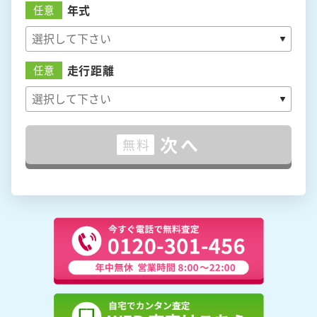
年式
任意
走行距離
任意
次へ
無料