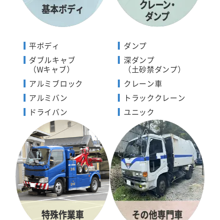
平ボディ
ダンプ
ダブルキャブ
深ダンプ
（Wキャブ）
（土砂禁ダンプ）
アルミブロック
クレーン車
アルミバン
トラッククレーン
ドライバン
ユニック