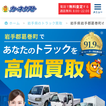
無料査定
電話で
する
通話無料 8:00~22:00
メニュー
ホーム
岩手県のトラック買取
岩手県岩手郡葛巻町の
岩手郡葛巻町
で