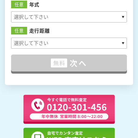
年式
任意
走行距離
任意
次へ
無料