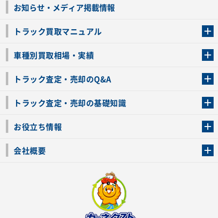
お知らせ・メディア掲載情報
トラック買取マニュアル
トラック買取の流れ
トラックの自動車税還付について
お客様の声一覧
よくあるご質問
トラック高価買取の理由
車種別買取相場・実績
車種別買取相場・実績
トラック査定・売却のQ&A
トラック査定・売却のQ&A
ローンが残っているトラックでも売ることが出来る？
所有者が亡くなっているトラックを売ることは出来る？
車検切れのトラックも売ることが出来るの？
売るか迷ってるけどトラック査定を受けてもいいの？
トラック査定・売却の基礎知識
トラック査定のチェックポイント
トラックの査定額を上げるコツ
トラック査定を受けるベストタイミング
カーネクストのトラック買取と下取りを比較
トラック買取一括査定のメリット・デメリット
個人売買でトラックを売る方法やメリット・デメリット
お役立ち情報
車関連コラム
車モデル別 スペック一覧
トラックの買取手続きに必要な書類
トラックの運転免許の自主返納について
トラック購入時の注意点
会社概要
運営会社
利用規約
プライバシーポリシー
反社会的勢力排除宣言