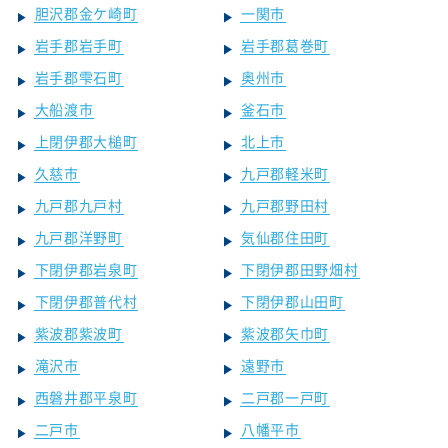
胆沢郡金ケ崎町
一関市
岩手郡岩手町
岩手郡葛巻町
岩手郡雫石町
奥州市
大船渡市
釜石市
上閉伊郡大槌町
北上市
久慈市
九戸郡軽米町
九戸郡九戸村
九戸郡野田村
九戸郡洋野町
気仙郡住田町
下閉伊郡岩泉町
下閉伊郡田野畑村
下閉伊郡普代村
下閉伊郡山田町
紫波郡紫波町
紫波郡矢巾町
滝沢市
遠野市
西磐井郡平泉町
二戸郡一戸町
二戸市
八幡平市