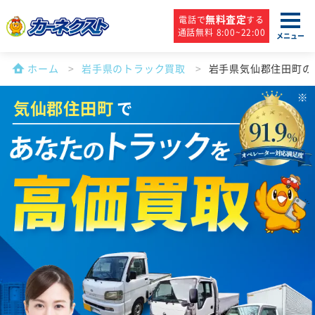
無料査定
電話で
する
通話無料 8:00~22:00
メニュー
ホーム
岩手県のトラック買取
岩手県気仙郡住田町の
気仙郡住田町
で