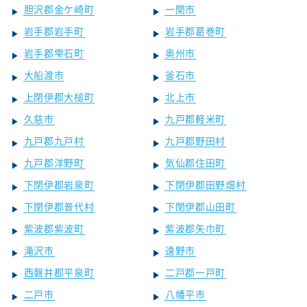
胆沢郡金ケ崎町
一関市
岩手郡岩手町
岩手郡葛巻町
岩手郡雫石町
奥州市
大船渡市
釜石市
上閉伊郡大槌町
北上市
久慈市
九戸郡軽米町
九戸郡九戸村
九戸郡野田村
九戸郡洋野町
気仙郡住田町
下閉伊郡岩泉町
下閉伊郡田野畑村
下閉伊郡普代村
下閉伊郡山田町
紫波郡紫波町
紫波郡矢巾町
滝沢市
遠野市
西磐井郡平泉町
二戸郡一戸町
二戸市
八幡平市