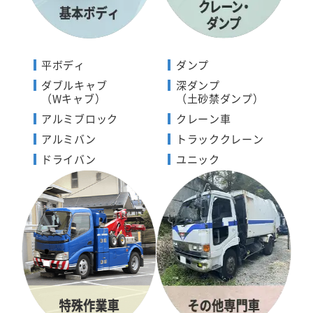
平ボディ
ダンプ
ダブルキャブ
深ダンプ
（Wキャブ）
（土砂禁ダンプ）
アルミブロック
クレーン車
アルミバン
トラッククレーン
ドライバン
ユニック