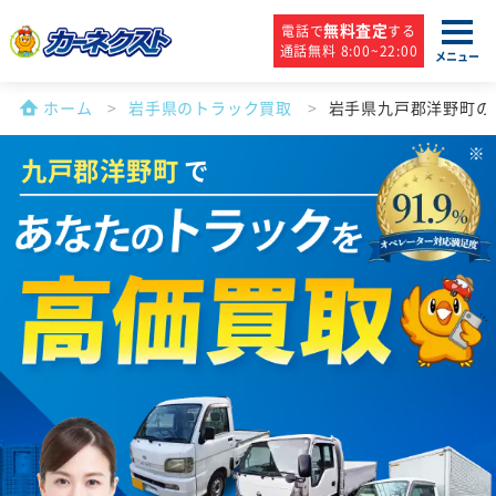
無料査定
電話で
する
通話無料 8:00~22:00
メニュー
ホーム
岩手県のトラック買取
岩手県九戸郡洋野町の
九戸郡洋野町
で