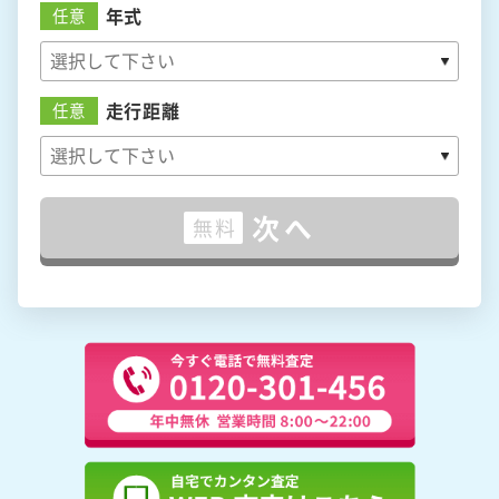
年式
任意
走行距離
任意
次へ
無料