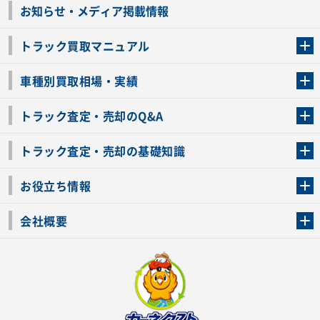
お知らせ・メディア掲載情報
トラック買取マニュアル
トラック買取の流れ
トラックの自動車税還付について
お客様の声一覧
よくあるご質問
トラック高価買取の理由
車種別買取相場・実績
車種別買取相場・実績
トラック査定・売却のQ&A
トラック査定・売却のQ&A
ローンが残っているトラックでも売ることが出来る？
所有者が亡くなっているトラックを売ることは出来る？
車検切れのトラックも売ることが出来るの？
売るか迷ってるけどトラック査定を受けてもいいの？
トラック査定・売却の基礎知識
トラック査定のチェックポイント
トラックの査定額を上げるコツ
トラック査定を受けるベストタイミング
カーネクストのトラック買取と下取りを比較
トラック買取一括査定のメリット・デメリット
個人売買でトラックを売る方法やメリット・デメリット
お役立ち情報
車関連コラム
車モデル別 スペック一覧
トラックの買取手続きに必要な書類
トラックの運転免許の自主返納について
トラック購入時の注意点
会社概要
運営会社
利用規約
プライバシーポリシー
反社会的勢力排除宣言