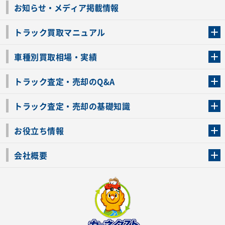
お知らせ・メディア掲載情報
トラック買取マニュアル
トラック買取の流れ
トラックの自動車税還付について
お客様の声一覧
よくあるご質問
トラック高価買取の理由
車種別買取相場・実績
車種別買取相場・実績
トラック査定・売却のQ&A
トラック査定・売却のQ&A
ローンが残っているトラックでも売ることが出来る？
所有者が亡くなっているトラックを売ることは出来る？
車検切れのトラックも売ることが出来るの？
売るか迷ってるけどトラック査定を受けてもいいの？
トラック査定・売却の基礎知識
トラック査定のチェックポイント
トラックの査定額を上げるコツ
トラック査定を受けるベストタイミング
カーネクストのトラック買取と下取りを比較
トラック買取一括査定のメリット・デメリット
個人売買でトラックを売る方法やメリット・デメリット
お役立ち情報
車関連コラム
車モデル別 スペック一覧
トラックの買取手続きに必要な書類
トラックの運転免許の自主返納について
トラック購入時の注意点
会社概要
運営会社
利用規約
プライバシーポリシー
反社会的勢力排除宣言