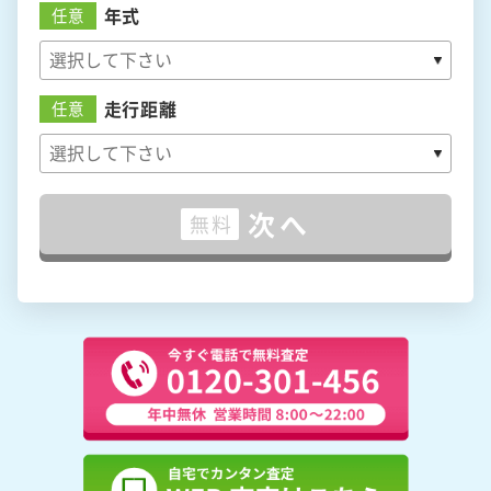
年式
任意
走行距離
任意
次へ
無料