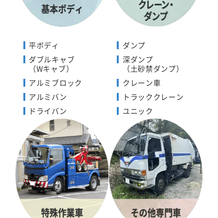
平ボディ
ダンプ
ダブルキャブ
深ダンプ
（Wキャブ）
（土砂禁ダンプ）
アルミブロック
クレーン車
アルミバン
トラッククレーン
ドライバン
ユニック