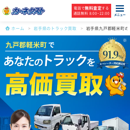
無料査定
電話で
する
通話無料 8:00~22:00
メニュー
ホーム
岩手県のトラック買取
岩手県九戸郡軽米町の
九戸郡軽米町
で