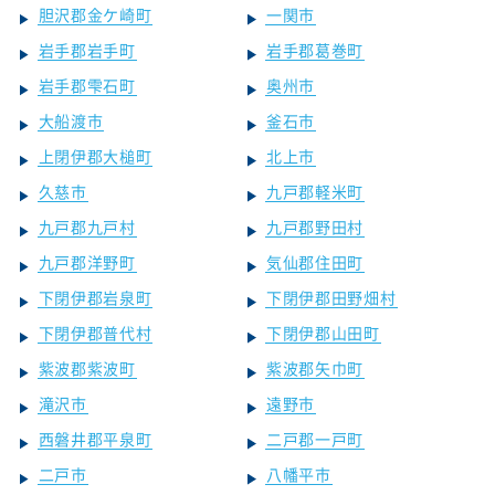
胆沢郡金ケ崎町
一関市
岩手郡岩手町
岩手郡葛巻町
岩手郡雫石町
奥州市
大船渡市
釜石市
上閉伊郡大槌町
北上市
久慈市
九戸郡軽米町
九戸郡九戸村
九戸郡野田村
九戸郡洋野町
気仙郡住田町
下閉伊郡岩泉町
下閉伊郡田野畑村
下閉伊郡普代村
下閉伊郡山田町
紫波郡紫波町
紫波郡矢巾町
滝沢市
遠野市
西磐井郡平泉町
二戸郡一戸町
二戸市
八幡平市