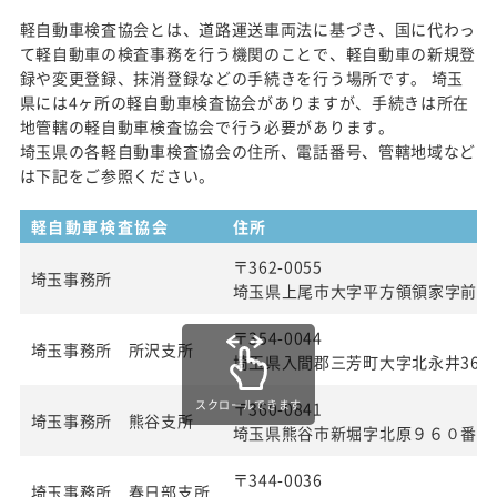
軽自動車検査協会とは、道路運送車両法に基づき、国に代わっ
て軽自動車の検査事務を行う機関のことで、軽自動車の新規登
録や変更登録、抹消登録などの手続きを行う場所です。 埼玉
県には4ヶ所の軽自動車検査協会がありますが、手続きは所在
地管轄の軽自動車検査協会で行う必要があります。
埼玉県の各軽自動車検査協会の住所、電話番号、管轄地域など
は下記をご参照ください。
軽自動車検査協会
住所
〒362-0055
埼玉事務所
埼玉県上尾市大字平方領領家字前50
〒354-0044
埼玉事務所 所沢支所
埼玉県入間郡三芳町大字北永井360
スクロールできます
〒360-0841
埼玉事務所 熊谷支所
埼玉県熊谷市新堀字北原９６０番２
〒344-0036
埼玉事務所 春日部支所