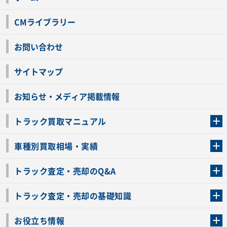
CMライブラリー
お問い合わせ
サイトマップ
お知らせ・メディア掲載情報
トラック買取マニュアル
トラック買取の流れ
トラックの自動車税還付について
お客様の声一覧
よくあるご質問
トラック高価買取の理由
車種別買取相場・実績
車種別買取相場・実績
トラック査定・売却のQ&A
トラック査定・売却のQ&A
ローンが残っているトラックでも売ることが出来る？
所有者が亡くなっているトラックを売ることは出来る？
車検切れのトラックも売ることが出来るの？
売るか迷ってるけどトラック査定を受けてもいいの？
トラック査定・売却の基礎知識
トラック査定のチェックポイント
トラックの査定額を上げるコツ
トラック査定を受けるベストタイミング
カーネクストのトラック買取と下取りを比較
トラック買取一括査定のメリット・デメリット
個人売買でトラックを売る方法やメリット・デメリット
お役立ち情報