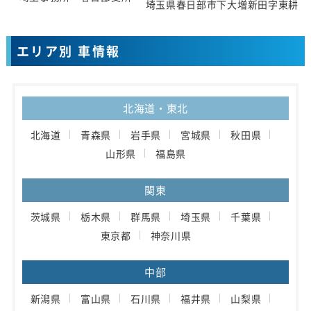
埼玉県春日部市下大増新田字東耕地1
エリア別 車情報
北海道・東北
北海道
青森県
岩手県
宮城県
秋田県
山形県
福島県
関東
茨城県
栃木県
群馬県
埼玉県
千葉県
東京都
神奈川県
中部
新潟県
富山県
石川県
福井県
山梨県