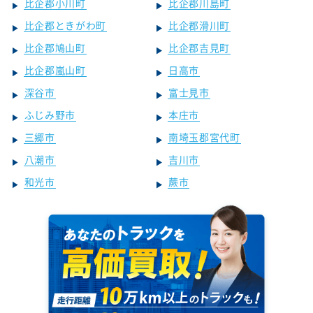
比企郡小川町
比企郡川島町
比企郡ときがわ町
比企郡滑川町
比企郡鳩山町
比企郡吉見町
比企郡嵐山町
日高市
深谷市
富士見市
ふじみ野市
本庄市
三郷市
南埼玉郡宮代町
八潮市
吉川市
和光市
蕨市