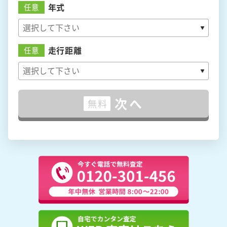
年式
任意
走行距離
任意
次へ
無料