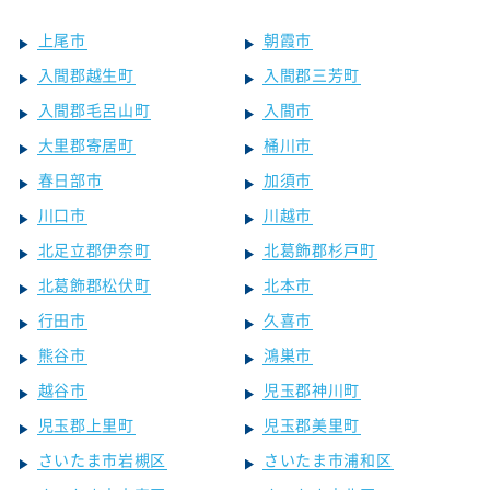
上尾市
朝霞市
入間郡越生町
入間郡三芳町
入間郡毛呂山町
入間市
大里郡寄居町
桶川市
春日部市
加須市
川口市
川越市
北足立郡伊奈町
北葛飾郡杉戸町
北葛飾郡松伏町
北本市
行田市
久喜市
熊谷市
鴻巣市
越谷市
児玉郡神川町
児玉郡上里町
児玉郡美里町
さいたま市岩槻区
さいたま市浦和区