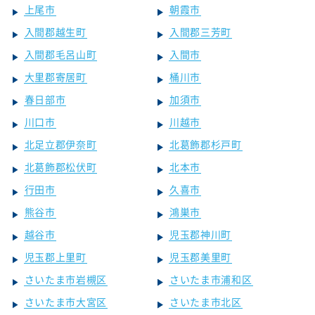
上尾市
朝霞市
入間郡越生町
入間郡三芳町
入間郡毛呂山町
入間市
大里郡寄居町
桶川市
春日部市
加須市
川口市
川越市
北足立郡伊奈町
北葛飾郡杉戸町
北葛飾郡松伏町
北本市
行田市
久喜市
熊谷市
鴻巣市
越谷市
児玉郡神川町
児玉郡上里町
児玉郡美里町
さいたま市岩槻区
さいたま市浦和区
さいたま市大宮区
さいたま市北区