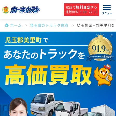
無料査定
電話で
する
通話無料 8:00~22:00
メニュー
ホーム
埼玉県のトラック買取
埼玉県児玉郡美里町の
児玉郡美里町
で