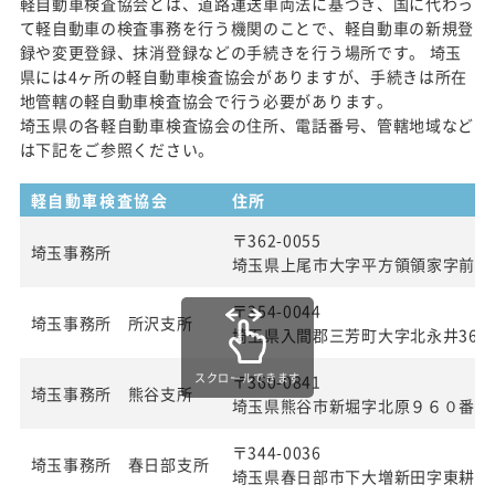
軽自動車検査協会とは、道路運送車両法に基づき、国に代わっ
て軽自動車の検査事務を行う機関のことで、軽自動車の新規登
録や変更登録、抹消登録などの手続きを行う場所です。 埼玉
県には4ヶ所の軽自動車検査協会がありますが、手続きは所在
地管轄の軽自動車検査協会で行う必要があります。
埼玉県の各軽自動車検査協会の住所、電話番号、管轄地域など
は下記をご参照ください。
軽自動車検査協会
住所
〒362-0055
埼玉事務所
埼玉県上尾市大字平方領領家字前50
〒354-0044
埼玉事務所 所沢支所
埼玉県入間郡三芳町大字北永井360
スクロールできます
〒360-0841
埼玉事務所 熊谷支所
埼玉県熊谷市新堀字北原９６０番２
〒344-0036
埼玉事務所 春日部支所
埼玉県春日部市下大増新田字東耕地1