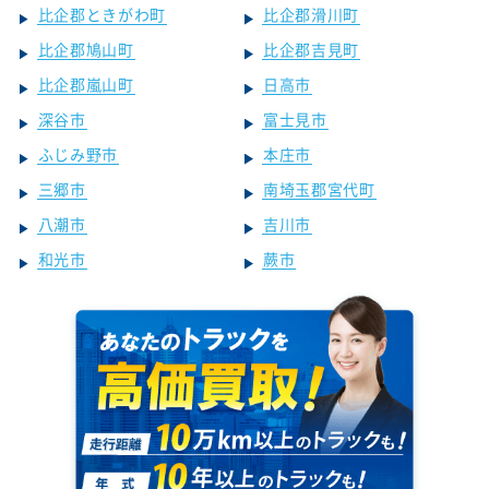
比企郡ときがわ町
比企郡滑川町
比企郡鳩山町
比企郡吉見町
比企郡嵐山町
日高市
深谷市
富士見市
ふじみ野市
本庄市
三郷市
南埼玉郡宮代町
八潮市
吉川市
和光市
蕨市