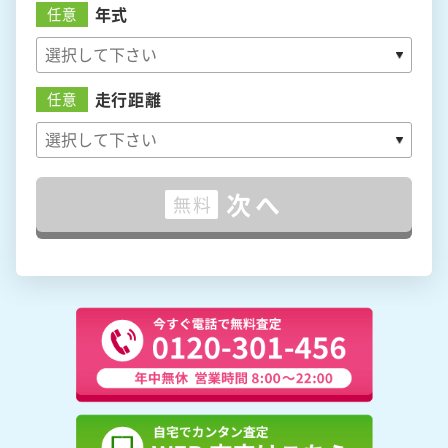
年式
任意
走行距離
任意
次へ
無料