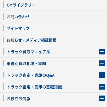
CMライブラリー
お問い合わせ
サイトマップ
お知らせ・メディア掲載情報
トラック買取マニュアル
トラック買取の流れ
トラックの自動車税還付について
お客様の声一覧
よくあるご質問
トラック高価買取の理由
車種別買取相場・実績
車種別買取相場・実績
トラック査定・売却のQ&A
トラック査定・売却のQ&A
ローンが残っているトラックでも売ることが出来る？
所有者が亡くなっているトラックを売ることは出来る？
車検切れのトラックも売ることが出来るの？
売るか迷ってるけどトラック査定を受けてもいいの？
トラック査定・売却の基礎知識
トラック査定のチェックポイント
トラックの査定額を上げるコツ
トラック査定を受けるベストタイミング
カーネクストのトラック買取と下取りを比較
トラック買取一括査定のメリット・デメリット
個人売買でトラックを売る方法やメリット・デメリット
お役立ち情報
車関連コラム
車モデル別 スペック一覧
トラックの買取手続きに必要な書類
トラックの運転免許の自主返納について
トラック購入時の注意点