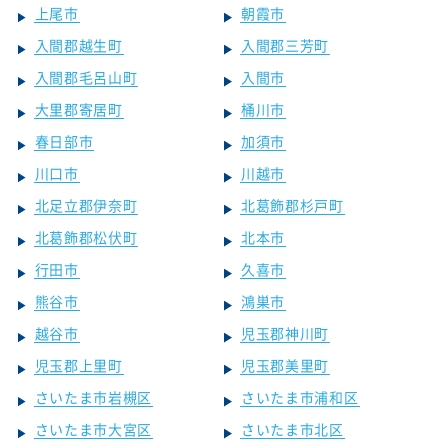
上尾市
朝霞市
入間郡越生町
入間郡三芳町
入間郡毛呂山町
入間市
大里郡寄居町
桶川市
春日部市
加須市
川口市
川越市
北足立郡伊奈町
北葛飾郡杉戸町
北葛飾郡松伏町
北本市
行田市
久喜市
熊谷市
鴻巣市
越谷市
児玉郡神川町
児玉郡上里町
児玉郡美里町
さいたま市岩槻区
さいたま市浦和区
さいたま市大宮区
さいたま市北区