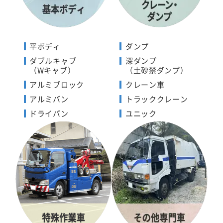
平ボディ
ダンプ
ダブルキャブ
深ダンプ
（Wキャブ）
（土砂禁ダンプ）
アルミブロック
クレーン車
アルミバン
トラッククレーン
ドライバン
ユニック