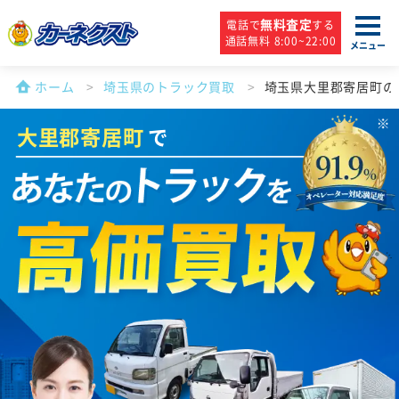
無料査定
電話で
する
通話無料 8:00~22:00
メニュー
ホーム
埼玉県のトラック買取
埼玉県大里郡寄居町の
大里郡寄居町
で