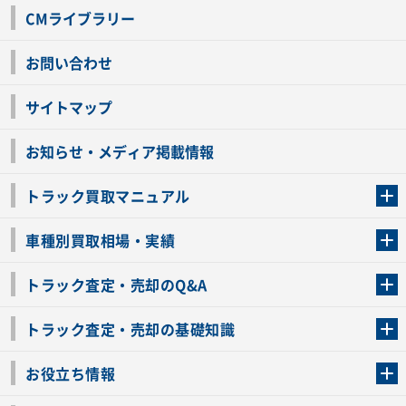
CMライブラリー
お問い合わせ
サイトマップ
お知らせ・メディア掲載情報
トラック買取マニュアル
トラック買取の流れ
トラックの自動車税還付について
お客様の声一覧
よくあるご質問
トラック高価買取の理由
車種別買取相場・実績
車種別買取相場・実績
トラック査定・売却のQ&A
トラック査定・売却のQ&A
ローンが残っているトラックでも売ることが出来る？
所有者が亡くなっているトラックを売ることは出来る？
車検切れのトラックも売ることが出来るの？
売るか迷ってるけどトラック査定を受けてもいいの？
トラック査定・売却の基礎知識
トラック査定のチェックポイント
トラックの査定額を上げるコツ
トラック査定を受けるベストタイミング
カーネクストのトラック買取と下取りを比較
トラック買取一括査定のメリット・デメリット
個人売買でトラックを売る方法やメリット・デメリット
お役立ち情報
車関連コラム
車モデル別 スペック一覧
トラックの買取手続きに必要な書類
トラックの運転免許の自主返納について
トラック購入時の注意点