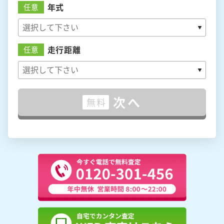
年式
任意
走行距離
任意
次へ
無料