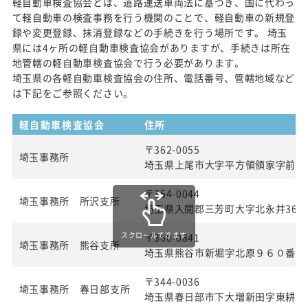
軽自動車検査協会とは、道路運送車両法に基づき、国に代わっ
て軽自動車の検査事務を行う機関のことで、軽自動車の新規登
録や変更登録、抹消登録などの手続きを行う場所です。 埼玉
県には4ヶ所の軽自動車検査協会がありますが、手続きは所在
地管轄の軽自動車検査協会で行う必要があります。
埼玉県の各軽自動車検査協会の住所、電話番号、管轄地域など
は下記をご参照ください。
軽自動車検査協会
住所
〒362-0055
埼玉事務所
埼玉県上尾市大字平方領領家字前50
〒354-0044
埼玉事務所 所沢支所
埼玉県入間郡三芳町大字北永井360
スクロールできます
〒360-0841
埼玉事務所 熊谷支所
埼玉県熊谷市新堀字北原９６０番２
〒344-0036
埼玉事務所 春日部支所
埼玉県春日部市下大増新田字東耕地1