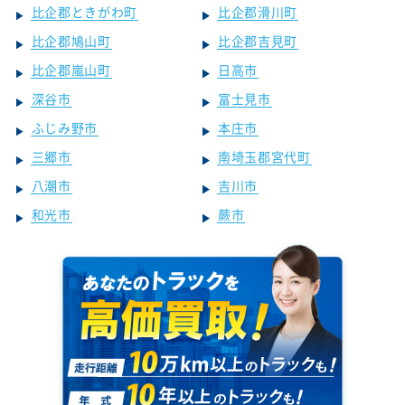
比企郡ときがわ町
比企郡滑川町
比企郡鳩山町
比企郡吉見町
比企郡嵐山町
日高市
深谷市
富士見市
ふじみ野市
本庄市
三郷市
南埼玉郡宮代町
八潮市
吉川市
和光市
蕨市