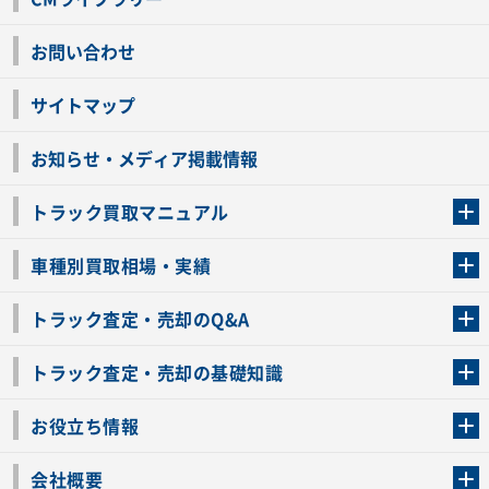
お問い合わせ
サイトマップ
お知らせ・メディア掲載情報
トラック買取マニュアル
トラック買取の流れ
トラックの自動車税還付について
お客様の声一覧
よくあるご質問
トラック高価買取の理由
車種別買取相場・実績
車種別買取相場・実績
トラック査定・売却のQ&A
トラック査定・売却のQ&A
ローンが残っているトラックでも売ることが出来る？
所有者が亡くなっているトラックを売ることは出来る？
車検切れのトラックも売ることが出来るの？
売るか迷ってるけどトラック査定を受けてもいいの？
トラック査定・売却の基礎知識
トラック査定のチェックポイント
トラックの査定額を上げるコツ
トラック査定を受けるベストタイミング
カーネクストのトラック買取と下取りを比較
トラック買取一括査定のメリット・デメリット
個人売買でトラックを売る方法やメリット・デメリット
お役立ち情報
車関連コラム
車モデル別 スペック一覧
トラックの買取手続きに必要な書類
トラックの運転免許の自主返納について
トラック購入時の注意点
会社概要