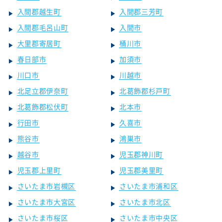
入間郡越生町
入間郡三芳町
入間郡毛呂山町
入間市
大里郡寄居町
桶川市
春日部市
加須市
川口市
川越市
北足立郡伊奈町
北葛飾郡杉戸町
北葛飾郡松伏町
北本市
行田市
久喜市
熊谷市
鴻巣市
越谷市
児玉郡神川町
児玉郡上里町
児玉郡美里町
さいたま市岩槻区
さいたま市浦和区
さいたま市大宮区
さいたま市北区
さいたま市桜区
さいたま市中央区