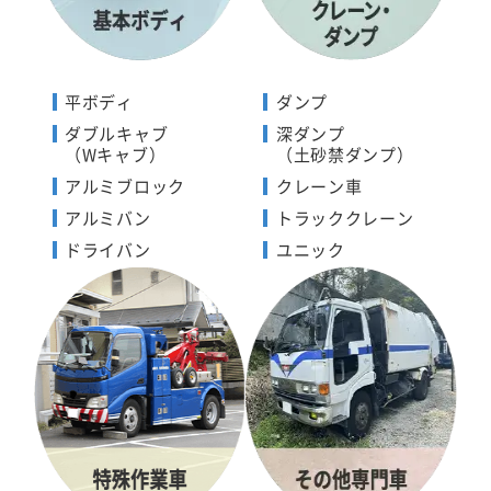
平ボディ
ダンプ
ダブルキャブ
深ダンプ
（Wキャブ）
（土砂禁ダンプ）
アルミブロック
クレーン車
アルミバン
トラッククレーン
ドライバン
ユニック