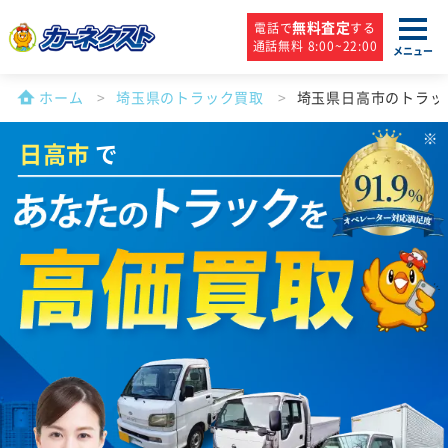
無料査定
電話で
する
通話無料 8:00~22:00
メニュー
ホーム
埼玉県のトラック買取
埼玉県日高市のトラッ
日高市
で