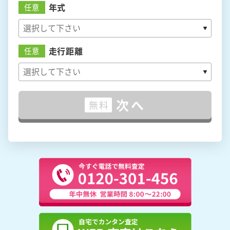
年式
任意
走行距離
任意
次へ
無料