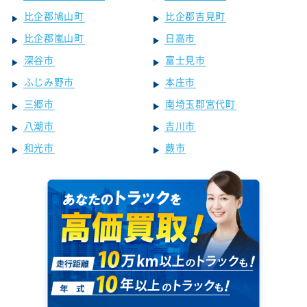
比企郡鳩山町
比企郡吉見町
比企郡嵐山町
日高市
深谷市
富士見市
ふじみ野市
本庄市
三郷市
南埼玉郡宮代町
八潮市
吉川市
和光市
蕨市