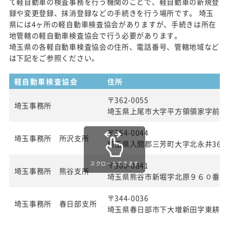
て軽自動車の検査事務を行う機関のことで、軽自動車の新規登
録や変更登録、抹消登録などの手続きを行う場所です。 埼玉
県には4ヶ所の軽自動車検査協会がありますが、手続きは所在
地管轄の軽自動車検査協会で行う必要があります。
埼玉県の各軽自動車検査協会の住所、電話番号、管轄地域など
は下記をご参照ください。
軽自動車検査協会
住所
〒362-0055
埼玉事務所
埼玉県上尾市大字平方領領家字前50
〒354-0044
埼玉事務所 所沢支所
埼玉県入間郡三芳町大字北永井360
スクロールできます
〒360-0841
埼玉事務所 熊谷支所
埼玉県熊谷市新堀字北原９６０番２
〒344-0036
埼玉事務所 春日部支所
埼玉県春日部市下大増新田字東耕地1