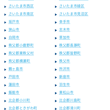
さいたま市西区
さいたま市緑区
さいたま市南区
さいたま市見沼区
坂戸市
幸手市
狭山市
志木市
白岡市
草加市
秩父郡小鹿野町
秩父郡長瀞町
秩父郡東秩父村
秩父郡皆野町
秩父郡横瀬町
秩父市
鶴ヶ島市
所沢市
戸田市
新座市
蓮田市
羽生市
飯能市
東松山市
比企郡小川町
比企郡川島町
比企郡ときがわ町
比企郡滑川町