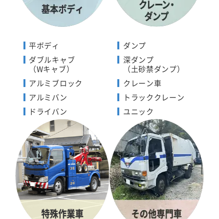
平ボディ
ダンプ
ダブルキャブ
深ダンプ
（Wキャブ）
（土砂禁ダンプ）
アルミブロック
クレーン車
アルミバン
トラッククレーン
ドライバン
ユニック