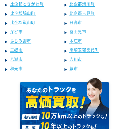
比企郡ときがわ町
比企郡滑川町
比企郡鳩山町
比企郡吉見町
比企郡嵐山町
日高市
深谷市
富士見市
ふじみ野市
本庄市
三郷市
南埼玉郡宮代町
八潮市
吉川市
和光市
蕨市