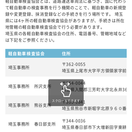
軽自動車検査協会とは、道路運送車両法に基づき、国に代わっ
て軽自動車の検査事務を行う機関のことで、軽自動車の新規登
録や変更登録、抹消登録などの手続きを行う場所です。 埼玉
県には4ヶ所の軽自動車検査協会がありますが、手続きは所在
地管轄の軽自動車検査協会で行う必要があります。
埼玉県の各軽自動車検査協会の住所、電話番号、管轄地域など
は下記をご参照ください。
軽自動車検査協会
住所
〒362-0055
埼玉事務所
埼玉県上尾市大字平方領領家字前50
〒354-0044
埼玉事務所 所沢支所
埼玉県入間郡三芳町大字北永井360
スクロールできます
〒360-0841
埼玉事務所 熊谷支所
埼玉県熊谷市新堀字北原９６０番２
〒344-0036
埼玉事務所 春日部支所
埼玉県春日部市下大増新田字東耕地1