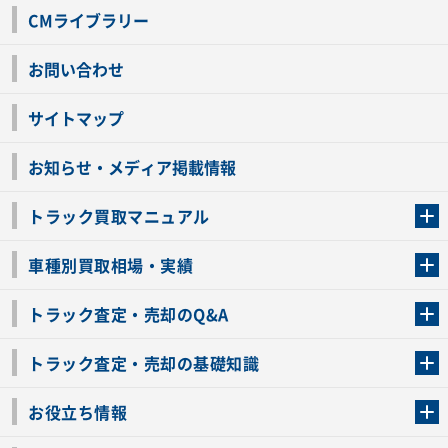
CMライブラリー
お問い合わせ
サイトマップ
お知らせ・メディア掲載情報
トラック買取マニュアル
トラック買取の流れ
トラックの自動車税還付について
お客様の声一覧
よくあるご質問
トラック高価買取の理由
車種別買取相場・実績
車種別買取相場・実績
トラック査定・売却のQ&A
トラック査定・売却のQ&A
ローンが残っているトラックでも売ることが出来る？
所有者が亡くなっているトラックを売ることは出来る？
車検切れのトラックも売ることが出来るの？
売るか迷ってるけどトラック査定を受けてもいいの？
トラック査定・売却の基礎知識
トラック査定のチェックポイント
トラックの査定額を上げるコツ
トラック査定を受けるベストタイミング
カーネクストのトラック買取と下取りを比較
トラック買取一括査定のメリット・デメリット
個人売買でトラックを売る方法やメリット・デメリット
お役立ち情報
車関連コラム
車モデル別 スペック一覧
トラックの買取手続きに必要な書類
トラックの運転免許の自主返納について
トラック購入時の注意点