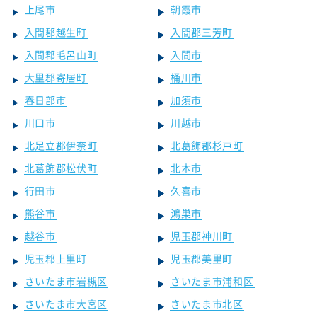
上尾市
朝霞市
入間郡越生町
入間郡三芳町
入間郡毛呂山町
入間市
大里郡寄居町
桶川市
春日部市
加須市
川口市
川越市
北足立郡伊奈町
北葛飾郡杉戸町
北葛飾郡松伏町
北本市
行田市
久喜市
熊谷市
鴻巣市
越谷市
児玉郡神川町
児玉郡上里町
児玉郡美里町
さいたま市岩槻区
さいたま市浦和区
さいたま市大宮区
さいたま市北区