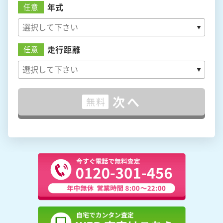
年式
任意
走行距離
任意
次へ
無料