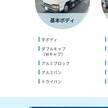
平ボディ
ダブルキャブ
（Wキャブ）
アルミブロック
アルミバン
ドライバン