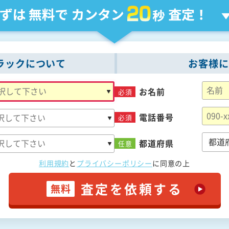
ラックについて
お客様に
お名前
必須
電話番号
必須
都道府県
任意
利用規約
と
プライバシーポリシー
に
同意の上
査定を依頼する
無料