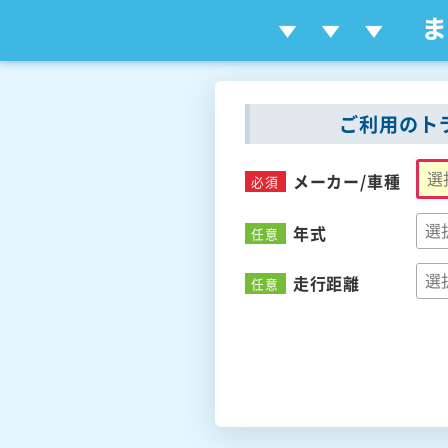
ご利用のト
メーカー/
車種
必須
年式
任意
走行距離
任意