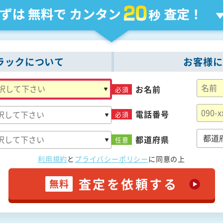
ラックについて
お客様に
お名前
必須
電話番号
必須
都道府県
任意
利用規約
と
プライバシーポリシー
に
同意の上
査定を依頼する
無料