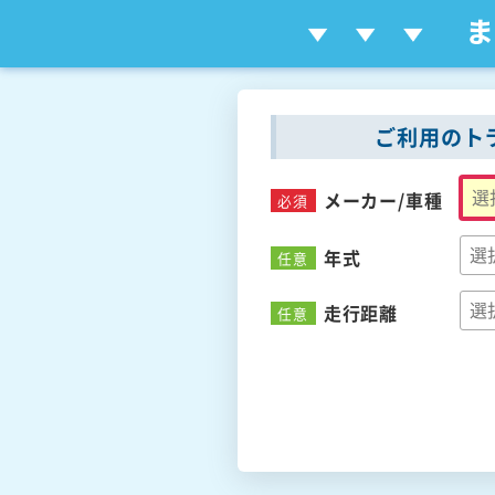
ご利用のト
メーカー/
車種
必須
年式
任意
走行距離
任意