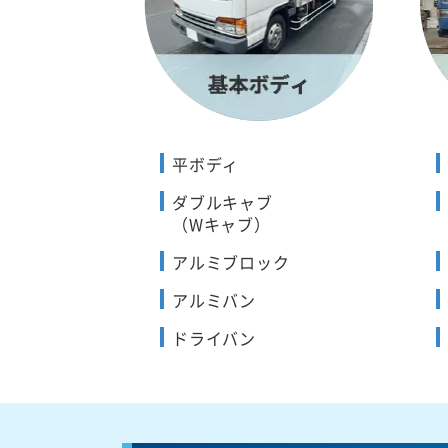
平ボディ
ダブルキャブ
（Wキャブ）
アルミブロック
アルミバン
ドライバン