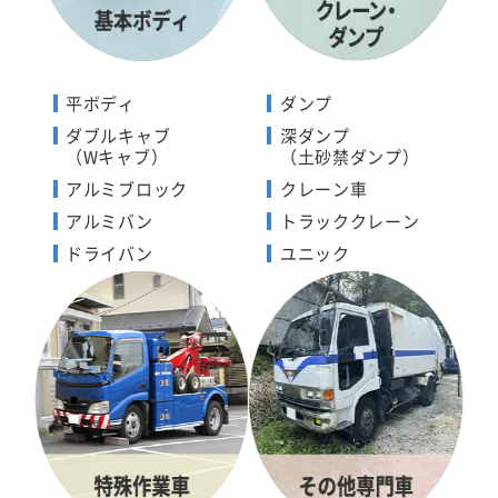
平ボディ
ダンプ
ダブルキャブ
深ダンプ
（Wキャブ）
（土砂禁ダンプ）
アルミブロック
クレーン車
アルミバン
トラッククレーン
ドライバン
ユニック