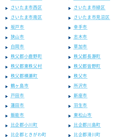
さいたま市西区
さいたま市緑区
さいたま市南区
さいたま市見沼区
坂戸市
幸手市
狭山市
志木市
白岡市
草加市
秩父郡小鹿野町
秩父郡長瀞町
秩父郡東秩父村
秩父郡皆野町
秩父郡横瀬町
秩父市
鶴ヶ島市
所沢市
戸田市
新座市
蓮田市
羽生市
飯能市
東松山市
比企郡小川町
比企郡川島町
比企郡ときがわ町
比企郡滑川町