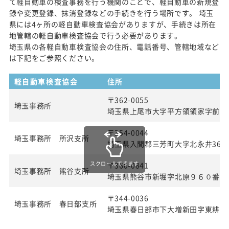
て軽自動車の検査事務を行う機関のことで、軽自動車の新規登
録や変更登録、抹消登録などの手続きを行う場所です。 埼玉
県には4ヶ所の軽自動車検査協会がありますが、手続きは所在
地管轄の軽自動車検査協会で行う必要があります。
埼玉県の各軽自動車検査協会の住所、電話番号、管轄地域など
は下記をご参照ください。
軽自動車検査協会
住所
〒362-0055
埼玉事務所
埼玉県上尾市大字平方領領家字前50
〒354-0044
埼玉事務所 所沢支所
埼玉県入間郡三芳町大字北永井360
スクロールできます
〒360-0841
埼玉事務所 熊谷支所
埼玉県熊谷市新堀字北原９６０番２
〒344-0036
埼玉事務所 春日部支所
埼玉県春日部市下大増新田字東耕地1