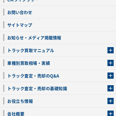
お問い合わせ
サイトマップ
お知らせ・メディア掲載情報
トラック買取マニュアル
トラック買取の流れ
トラックの自動車税還付について
お客様の声一覧
よくあるご質問
トラック高価買取の理由
車種別買取相場・実績
車種別買取相場・実績
トラック査定・売却のQ&A
トラック査定・売却のQ&A
ローンが残っているトラックでも売ることが出来る？
所有者が亡くなっているトラックを売ることは出来る？
車検切れのトラックも売ることが出来るの？
売るか迷ってるけどトラック査定を受けてもいいの？
トラック査定・売却の基礎知識
トラック査定のチェックポイント
トラックの査定額を上げるコツ
トラック査定を受けるベストタイミング
カーネクストのトラック買取と下取りを比較
トラック買取一括査定のメリット・デメリット
個人売買でトラックを売る方法やメリット・デメリット
お役立ち情報
車関連コラム
車モデル別 スペック一覧
トラックの買取手続きに必要な書類
トラックの運転免許の自主返納について
トラック購入時の注意点
会社概要