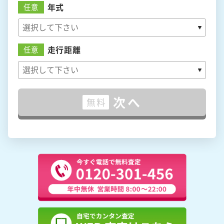
年式
任意
走行距離
任意
次へ
無料