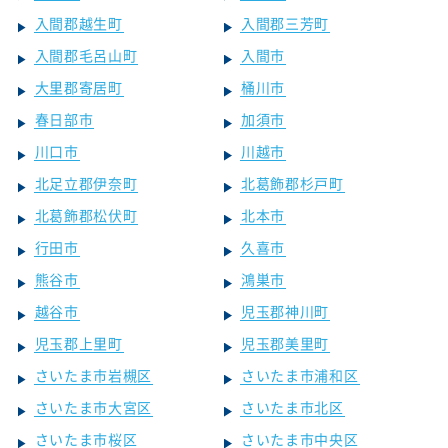
入間郡越生町
入間郡三芳町
入間郡毛呂山町
入間市
大里郡寄居町
桶川市
春日部市
加須市
川口市
川越市
北足立郡伊奈町
北葛飾郡杉戸町
北葛飾郡松伏町
北本市
行田市
久喜市
熊谷市
鴻巣市
越谷市
児玉郡神川町
児玉郡上里町
児玉郡美里町
さいたま市岩槻区
さいたま市浦和区
さいたま市大宮区
さいたま市北区
さいたま市桜区
さいたま市中央区