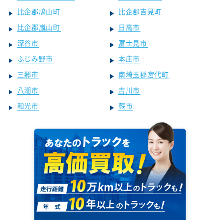
比企郡鳩山町
比企郡吉見町
比企郡嵐山町
日高市
深谷市
富士見市
ふじみ野市
本庄市
三郷市
南埼玉郡宮代町
八潮市
吉川市
和光市
蕨市