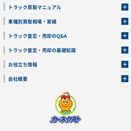
トラック買取マニュアル
トラック買取の流れ
トラックの自動車税還付について
お客様の声一覧
よくあるご質問
トラック高価買取の理由
車種別買取相場・実績
車種別買取相場・実績
トラック査定・売却のQ&A
トラック査定・売却のQ&A
ローンが残っているトラックでも売ることが出来る？
所有者が亡くなっているトラックを売ることは出来る？
車検切れのトラックも売ることが出来るの？
売るか迷ってるけどトラック査定を受けてもいいの？
トラック査定・売却の基礎知識
トラック査定のチェックポイント
トラックの査定額を上げるコツ
トラック査定を受けるベストタイミング
カーネクストのトラック買取と下取りを比較
トラック買取一括査定のメリット・デメリット
個人売買でトラックを売る方法やメリット・デメリット
お役立ち情報
車関連コラム
車モデル別 スペック一覧
トラックの買取手続きに必要な書類
トラックの運転免許の自主返納について
トラック購入時の注意点
会社概要
運営会社
利用規約
プライバシーポリシー
反社会的勢力排除宣言