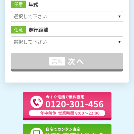
年式
任意
走行距離
任意
次へ
無料