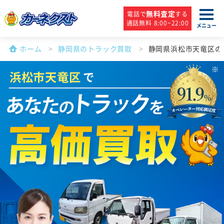
無料査定
電話で
する
通話無料 8:00~22:00
メニュー
ホーム
静岡県のトラック買取
静岡県浜松市天竜区の
浜松市天竜区
で