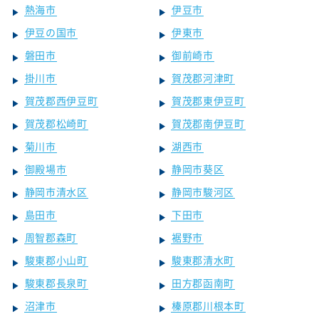
熱海市
伊豆市
伊豆の国市
伊東市
磐田市
御前崎市
掛川市
賀茂郡河津町
賀茂郡西伊豆町
賀茂郡東伊豆町
賀茂郡松崎町
賀茂郡南伊豆町
菊川市
湖西市
御殿場市
静岡市葵区
静岡市清水区
静岡市駿河区
島田市
下田市
周智郡森町
裾野市
駿東郡小山町
駿東郡清水町
駿東郡長泉町
田方郡函南町
沼津市
榛原郡川根本町