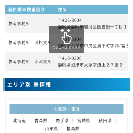
軽自動車検査協会
住所
〒422-8004
静岡事務所
静岡県静岡市駿河区国吉田一丁目１番
〒431-3104
静岡事務所 浜松支所
静岡県浜松市中央区貴平町字沖ﾉ宮５
スクロールできます
〒410-0306
静岡事務所 沼津支所
静岡県沼津市大塚字道上２７番２
エリア別 車情報
北海道・東北
北海道
青森県
岩手県
宮城県
秋田県
山形県
福島県