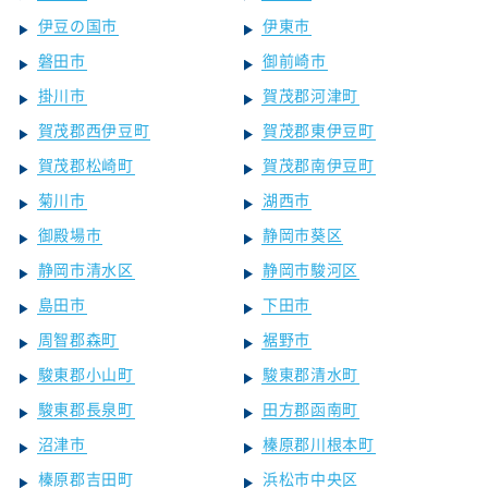
伊豆の国市
伊東市
磐田市
御前崎市
掛川市
賀茂郡河津町
賀茂郡西伊豆町
賀茂郡東伊豆町
賀茂郡松崎町
賀茂郡南伊豆町
菊川市
湖西市
御殿場市
静岡市葵区
静岡市清水区
静岡市駿河区
島田市
下田市
周智郡森町
裾野市
駿東郡小山町
駿東郡清水町
駿東郡長泉町
田方郡函南町
沼津市
榛原郡川根本町
榛原郡吉田町
浜松市中央区