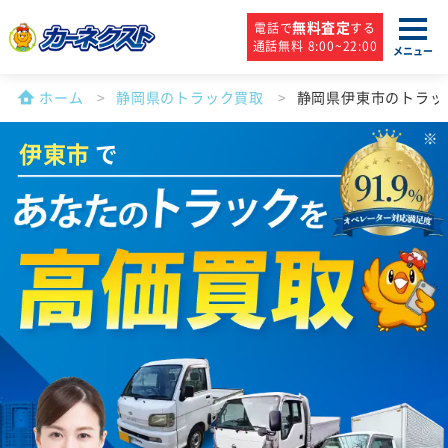
無料査定
電話で
する
通話無料 8:00~22:00
メニュー
ホーム
静岡県のトラック買取
静岡県伊東市のトラッ
伊東市
で