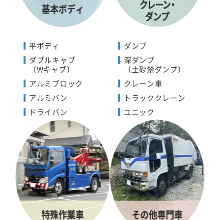
平ボディ
ダンプ
ダブルキャブ
深ダンプ
（Wキャブ）
（土砂禁ダンプ）
アルミブロック
クレーン車
アルミバン
トラッククレーン
ドライバン
ユニック