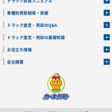
トラック買取マニュアル
トラック買取の流れ
トラックの自動車税還付について
お客様の声一覧
よくあるご質問
トラック高価買取の理由
車種別買取相場・実績
車種別買取相場・実績
トラック査定・売却のQ&A
トラック査定・売却のQ&A
ローンが残っているトラックでも売ることが出来る？
所有者が亡くなっているトラックを売ることは出来る？
車検切れのトラックも売ることが出来るの？
売るか迷ってるけどトラック査定を受けてもいいの？
トラック査定・売却の基礎知識
トラック査定のチェックポイント
トラックの査定額を上げるコツ
トラック査定を受けるベストタイミング
カーネクストのトラック買取と下取りを比較
トラック買取一括査定のメリット・デメリット
個人売買でトラックを売る方法やメリット・デメリット
お役立ち情報
車関連コラム
車モデル別 スペック一覧
トラックの買取手続きに必要な書類
トラックの運転免許の自主返納について
トラック購入時の注意点
会社概要
運営会社
利用規約
プライバシーポリシー
反社会的勢力排除宣言