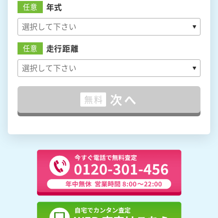
年式
任意
走行距離
任意
次へ
無料