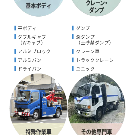
平ボディ
ダンプ
ダブルキャブ
深ダンプ
（Wキャブ）
（土砂禁ダンプ）
アルミブロック
クレーン車
アルミバン
トラッククレーン
ドライバン
ユニック