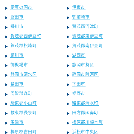
伊豆の国市
伊東市
磐田市
御前崎市
掛川市
賀茂郡河津町
賀茂郡西伊豆町
賀茂郡東伊豆町
賀茂郡松崎町
賀茂郡南伊豆町
菊川市
湖西市
御殿場市
静岡市葵区
静岡市清水区
静岡市駿河区
島田市
下田市
周智郡森町
裾野市
駿東郡小山町
駿東郡清水町
駿東郡長泉町
田方郡函南町
沼津市
榛原郡川根本町
榛原郡吉田町
浜松市中央区