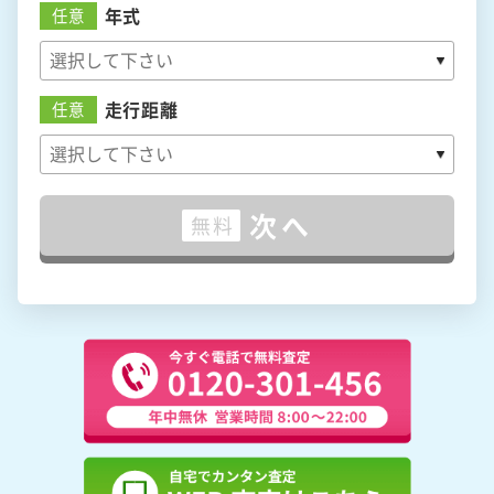
年式
任意
走行距離
任意
次へ
無料