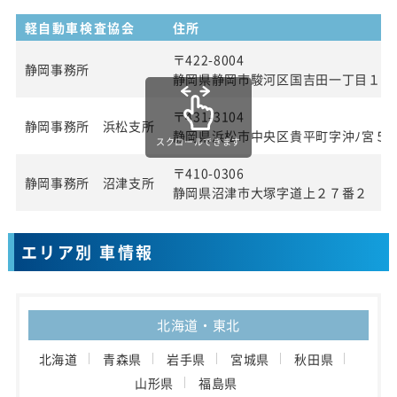
軽自動車検査協会
住所
〒422-8004
静岡事務所
静岡県静岡市駿河区国吉田一丁目１番
〒431-3104
静岡事務所 浜松支所
静岡県浜松市中央区貴平町字沖ﾉ宮５
スクロールできます
〒410-0306
静岡事務所 沼津支所
静岡県沼津市大塚字道上２７番２
エリア別 車情報
北海道・東北
北海道
青森県
岩手県
宮城県
秋田県
山形県
福島県