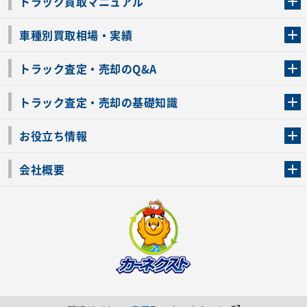
トラック買取マニュアル
トラック買取の流れ
トラックの自動車税還付について
お客様の声一覧
よくあるご質問
トラック高価買取の理由
車種別買取相場・実績
車種別買取相場・実績
トラック査定・売却のQ&A
トラック査定・売却のQ&A
ローンが残っているトラックでも売ることが出来る？
所有者が亡くなっているトラックを売ることは出来る？
車検切れのトラックも売ることが出来るの？
売るか迷ってるけどトラック査定を受けてもいいの？
トラック査定・売却の基礎知識
トラック査定のチェックポイント
トラックの査定額を上げるコツ
トラック査定を受けるベストタイミング
カーネクストのトラック買取と下取りを比較
トラック買取一括査定のメリット・デメリット
個人売買でトラックを売る方法やメリット・デメリット
お役立ち情報
車関連コラム
車モデル別 スペック一覧
トラックの買取手続きに必要な書類
トラックの運転免許の自主返納について
トラック購入時の注意点
会社概要
運営会社
利用規約
プライバシーポリシー
反社会的勢力排除宣言