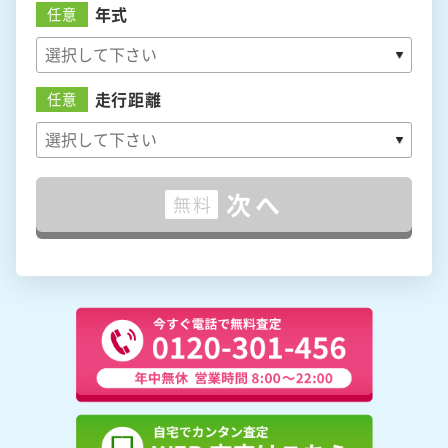
年式
任意
走行距離
任意
次へ
無料