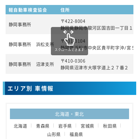
軽自動車検査協会
住所
〒422-8004
静岡事務所
静岡県静岡市駿河区国吉田一丁目１番
〒431-3104
静岡事務所 浜松支所
静岡県浜松市中央区貴平町字沖ﾉ宮５
スクロールできます
〒410-0306
静岡事務所 沼津支所
静岡県沼津市大塚字道上２７番２
エリア別 車情報
北海道・東北
北海道
青森県
岩手県
宮城県
秋田県
山形県
福島県