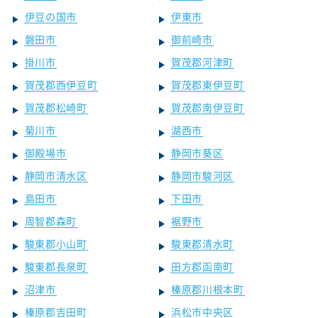
伊豆の国市
伊東市
磐田市
御前崎市
掛川市
賀茂郡河津町
賀茂郡西伊豆町
賀茂郡東伊豆町
賀茂郡松崎町
賀茂郡南伊豆町
菊川市
湖西市
御殿場市
静岡市葵区
静岡市清水区
静岡市駿河区
島田市
下田市
周智郡森町
裾野市
駿東郡小山町
駿東郡清水町
駿東郡長泉町
田方郡函南町
沼津市
榛原郡川根本町
榛原郡吉田町
浜松市中央区