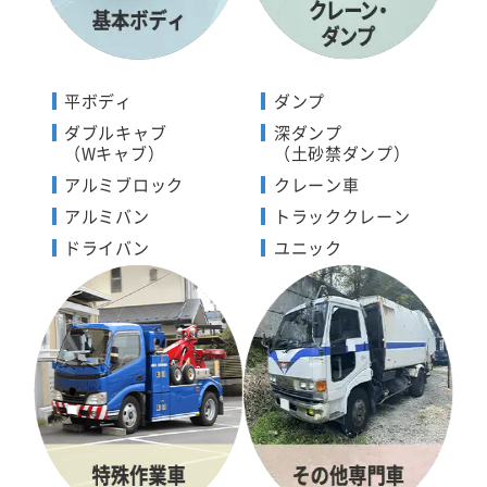
平ボディ
ダンプ
ダブルキャブ
深ダンプ
（Wキャブ）
（土砂禁ダンプ）
アルミブロック
クレーン車
アルミバン
トラッククレーン
ドライバン
ユニック