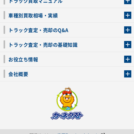
トラック買取マニュアル
トラック買取の流れ
トラックの自動車税還付について
お客様の声一覧
よくあるご質問
トラック高価買取の理由
車種別買取相場・実績
車種別買取相場・実績
トラック査定・売却のQ&A
トラック査定・売却のQ&A
ローンが残っているトラックでも売ることが出来る？
所有者が亡くなっているトラックを売ることは出来る？
車検切れのトラックも売ることが出来るの？
売るか迷ってるけどトラック査定を受けてもいいの？
トラック査定・売却の基礎知識
トラック査定のチェックポイント
トラックの査定額を上げるコツ
トラック査定を受けるベストタイミング
カーネクストのトラック買取と下取りを比較
トラック買取一括査定のメリット・デメリット
個人売買でトラックを売る方法やメリット・デメリット
お役立ち情報
車関連コラム
車モデル別 スペック一覧
トラックの買取手続きに必要な書類
トラックの運転免許の自主返納について
トラック購入時の注意点
会社概要
運営会社
利用規約
プライバシーポリシー
反社会的勢力排除宣言