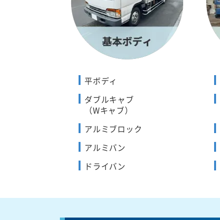
平ボディ
ダブルキャブ
（Wキャブ）
アルミブロック
アルミバン
ドライバン