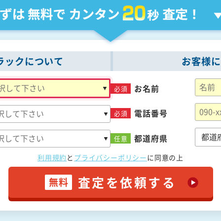
ラックについて
お客様に
お名前
必須
電話番号
必須
都道府県
任意
利用規約
と
プライバシーポリシー
に
同意の上
査定を依頼する
無料