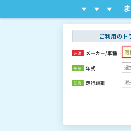
ご利用のト
メーカー/
車種
必須
年式
任意
走行距離
任意