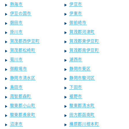
熱海市
伊豆市
伊豆の国市
伊東市
磐田市
御前崎市
掛川市
賀茂郡河津町
賀茂郡西伊豆町
賀茂郡東伊豆町
賀茂郡松崎町
賀茂郡南伊豆町
菊川市
湖西市
御殿場市
静岡市葵区
静岡市清水区
静岡市駿河区
島田市
下田市
周智郡森町
裾野市
駿東郡小山町
駿東郡清水町
駿東郡長泉町
田方郡函南町
沼津市
榛原郡川根本町