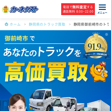
無料査定
電話で
する
通話無料 8:00~22:00
メニュー
ホーム
静岡県のトラック買取
静岡県御前崎市のトラ
御前崎市
で