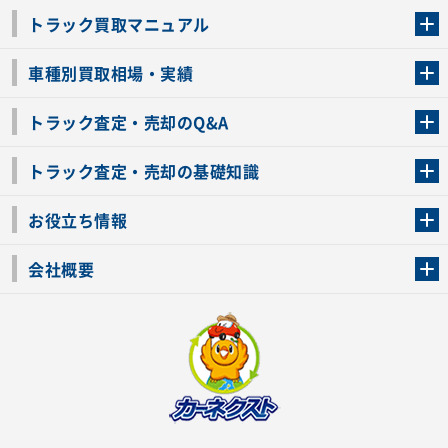
トラック買取マニュアル
トラック買取の流れ
トラックの自動車税還付について
お客様の声一覧
よくあるご質問
トラック高価買取の理由
車種別買取相場・実績
車種別買取相場・実績
トラック査定・売却のQ&A
トラック査定・売却のQ&A
ローンが残っているトラックでも売ることが出来る？
所有者が亡くなっているトラックを売ることは出来る？
車検切れのトラックも売ることが出来るの？
売るか迷ってるけどトラック査定を受けてもいいの？
トラック査定・売却の基礎知識
トラック査定のチェックポイント
トラックの査定額を上げるコツ
トラック査定を受けるベストタイミング
カーネクストのトラック買取と下取りを比較
トラック買取一括査定のメリット・デメリット
個人売買でトラックを売る方法やメリット・デメリット
お役立ち情報
車関連コラム
車モデル別 スペック一覧
トラックの買取手続きに必要な書類
トラックの運転免許の自主返納について
トラック購入時の注意点
会社概要
運営会社
利用規約
プライバシーポリシー
反社会的勢力排除宣言