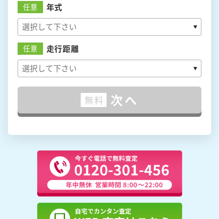
年式
任意
走行距離
任意
次へ
無料