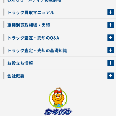
トラック買取マニュアル
トラック買取の流れ
トラックの自動車税還付について
お客様の声一覧
よくあるご質問
トラック高価買取の理由
車種別買取相場・実績
車種別買取相場・実績
トラック査定・売却のQ&A
トラック査定・売却のQ&A
ローンが残っているトラックでも売ることが出来る？
所有者が亡くなっているトラックを売ることは出来る？
車検切れのトラックも売ることが出来るの？
売るか迷ってるけどトラック査定を受けてもいいの？
トラック査定・売却の基礎知識
トラック査定のチェックポイント
トラックの査定額を上げるコツ
トラック査定を受けるベストタイミング
カーネクストのトラック買取と下取りを比較
トラック買取一括査定のメリット・デメリット
個人売買でトラックを売る方法やメリット・デメリット
お役立ち情報
車関連コラム
車モデル別 スペック一覧
トラックの買取手続きに必要な書類
トラックの運転免許の自主返納について
トラック購入時の注意点
会社概要
運営会社
利用規約
プライバシーポリシー
反社会的勢力排除宣言