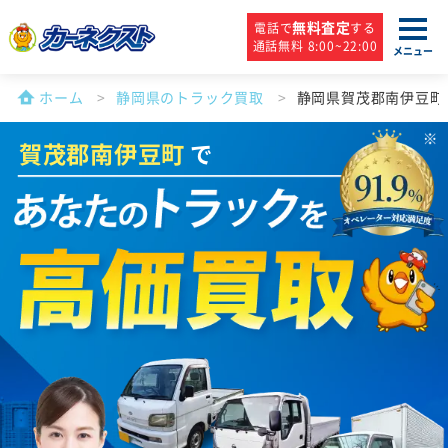
無料査定
電話で
する
通話無料 8:00~22:00
メニュー
ホーム
静岡県のトラック買取
静岡県賀茂郡南伊豆町
賀茂郡南伊豆町
で