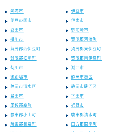
熱海市
伊豆市
伊豆の国市
伊東市
磐田市
御前崎市
掛川市
賀茂郡河津町
賀茂郡西伊豆町
賀茂郡東伊豆町
賀茂郡松崎町
賀茂郡南伊豆町
菊川市
湖西市
御殿場市
静岡市葵区
静岡市清水区
静岡市駿河区
島田市
下田市
周智郡森町
裾野市
駿東郡小山町
駿東郡清水町
駿東郡長泉町
田方郡函南町