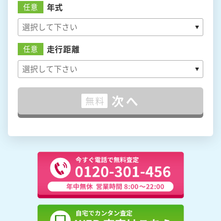
年式
任意
走行距離
任意
次へ
無料