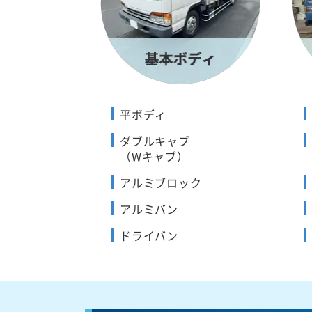
平ボディ
ダブルキャブ
（Wキャブ）
アルミブロック
アルミバン
ドライバン