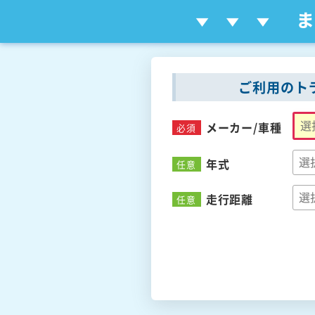
ご利用のト
メーカー/
車種
必須
年式
任意
走行距離
任意