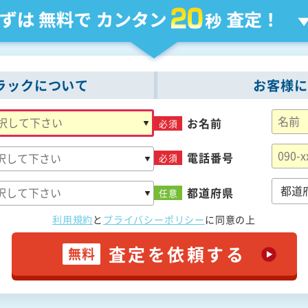
ラックについて
お客様に
お名前
必須
電話番号
必須
都道府県
任意
利用規約
と
プライバシーポリシー
に
同意の上
査定を依頼する
無料