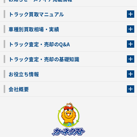
トラック買取マニュアル
トラック買取の流れ
トラックの自動車税還付について
お客様の声一覧
よくあるご質問
トラック高価買取の理由
車種別買取相場・実績
車種別買取相場・実績
トラック査定・売却のQ&A
トラック査定・売却のQ&A
ローンが残っているトラックでも売ることが出来る？
所有者が亡くなっているトラックを売ることは出来る？
車検切れのトラックも売ることが出来るの？
売るか迷ってるけどトラック査定を受けてもいいの？
トラック査定・売却の基礎知識
トラック査定のチェックポイント
トラックの査定額を上げるコツ
トラック査定を受けるベストタイミング
カーネクストのトラック買取と下取りを比較
トラック買取一括査定のメリット・デメリット
個人売買でトラックを売る方法やメリット・デメリット
お役立ち情報
車関連コラム
車モデル別 スペック一覧
トラックの買取手続きに必要な書類
トラックの運転免許の自主返納について
トラック購入時の注意点
会社概要
運営会社
利用規約
プライバシーポリシー
反社会的勢力排除宣言