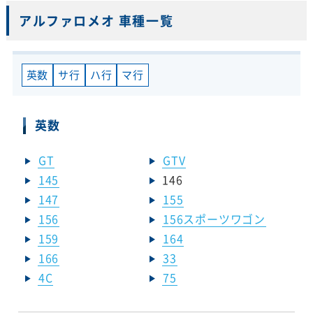
アルファロメオ 車種一覧
英数
サ行
ハ行
マ行
英数
GT
GTV
145
146
147
155
156
156スポーツワゴン
159
164
166
33
4C
75