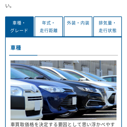
い。
車種・
年式・
外装・
内装
排気量・
グレード
走行距離
走行状態
車種
車買取価格を決定する要因として思い浮かべやす