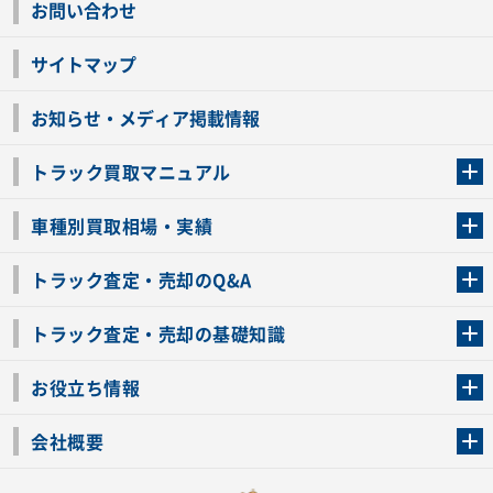
お問い合わせ
サイトマップ
お知らせ・メディア掲載情報
トラック買取マニュアル
トラック買取の流れ
トラックの自動車税還付について
お客様の声一覧
よくあるご質問
トラック高価買取の理由
車種別買取相場・実績
車種別買取相場・実績
トラック査定・売却のQ&A
トラック査定・売却のQ&A
ローンが残っているトラックでも売ることが出来る？
所有者が亡くなっているトラックを売ることは出来る？
車検切れのトラックも売ることが出来るの？
売るか迷ってるけどトラック査定を受けてもいいの？
トラック査定・売却の基礎知識
トラック査定のチェックポイント
トラックの査定額を上げるコツ
トラック査定を受けるベストタイミング
カーネクストのトラック買取と下取りを比較
トラック買取一括査定のメリット・デメリット
個人売買でトラックを売る方法やメリット・デメリット
お役立ち情報
車関連コラム
車モデル別 スペック一覧
トラックの買取手続きに必要な書類
トラックの運転免許の自主返納について
トラック購入時の注意点
会社概要
運営会社
利用規約
プライバシーポリシー
反社会的勢力排除宣言