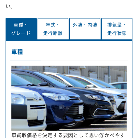
い。
車種・
年式・
外装・
内装
排気量・
グレード
走行距離
走行状態
車種
車買取価格を決定する要因として思い浮かべやす