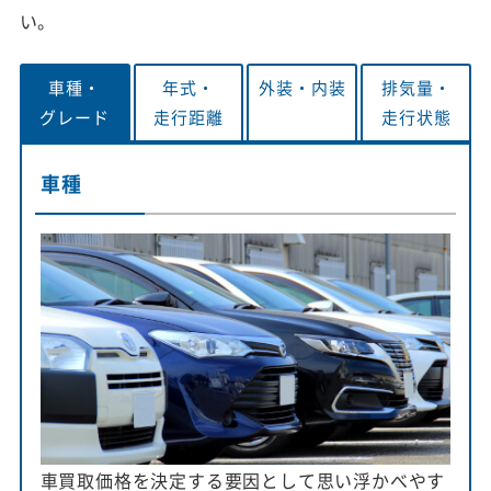
い。
車種・
年式・
外装・
内装
排気量・
グレード
走行距離
走行状態
車種
車買取価格を決定する要因として思い浮かべやす