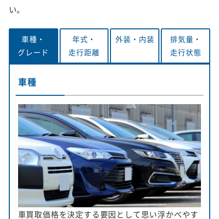
い。
車種・
年式・
外装・
内装
排気量・
グレード
走行距離
走行状態
車種
車買取価格を決定する要因として思い浮かべやす