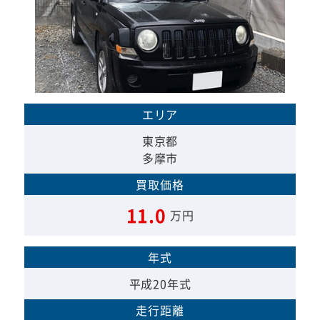
エリア
東京都
多摩市
買取価格
11.0
万円
年式
平成20年式
走行距離