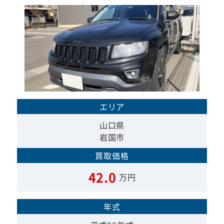
エリア
山口県
岩国市
買取価格
42.0
万円
年式