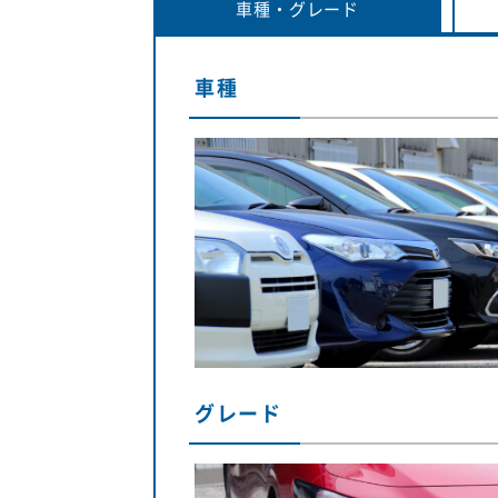
車種・
グレード
車種
グレード