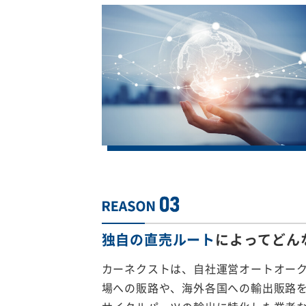
独自の直売ルート
によってどん
カーネクストは、自社運営オートオー
場への販路や、海外各国への輸出販路