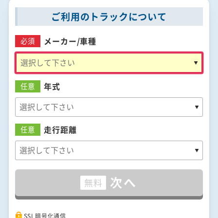
ご利用のトラックについて
メーカー/
車種
必須
年式
任意
走行距離
任意
次へ
無料
SSL暗号化通信