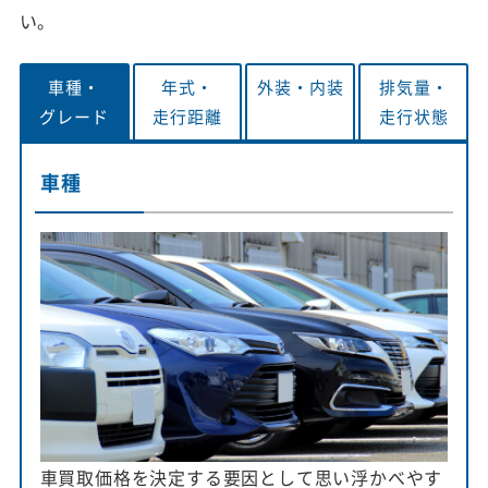
い。
車種・
年式・
外装・
内装
排気量・
グレード
走行距離
走行状態
車種
車買取価格を決定する要因として思い浮かべやす