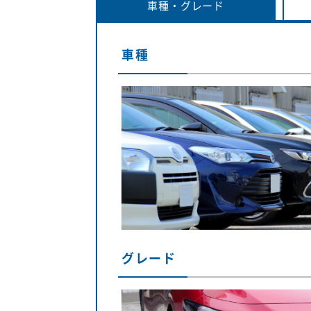
車種・
グレード
車種
グレード