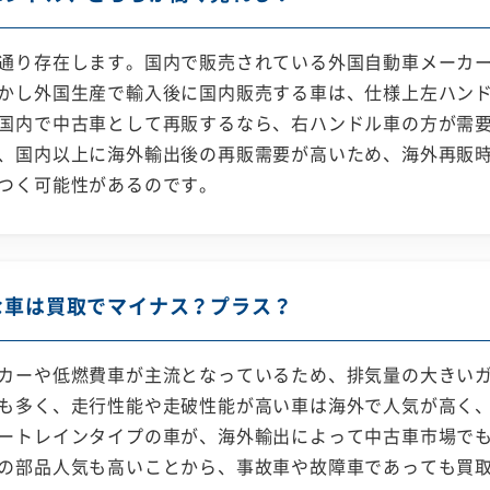
通り存在します。国内で販売されている外国自動車メーカ
かし外国生産で輸入後に国内販売する車は、仕様上左ハン
国内で中古車として再販するなら、右ハンドル車の方が需
、国内以上に海外輸出後の再販需要が高いため、海外再販
つく可能性があるのです。
な車は買取でマイナス？プラス？
カーや低燃費車が主流となっているため、排気量の大きい
も多く、走行性能や走破性能が高い車は海外で人気が高く、
ートレインタイプの車が、海外輸出によって中古車市場で
の部品人気も高いことから、事故車や故障車であっても買