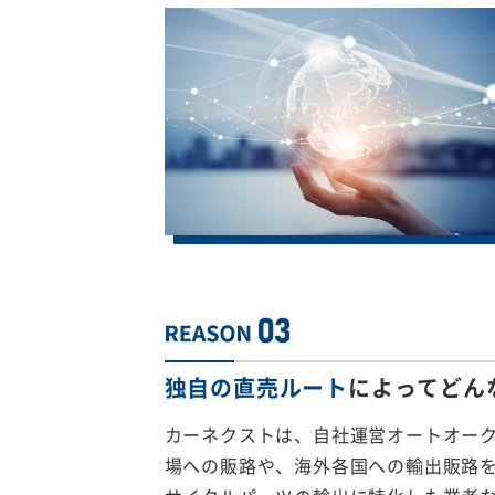
独自の直売ルート
によってどん
カーネクストは、自社運営オートオー
場への販路や、海外各国への輸出販路