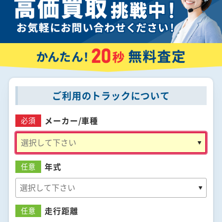
ご利用のトラックについて
メーカー/
車種
必須
年式
任意
走行距離
任意