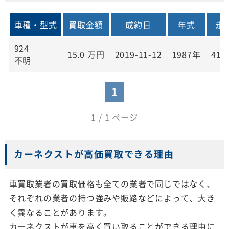
車種・型式
買取金額
成約日
年式
走
924
15.0
万円
2019-11-12
1987年
41,
不明
1
1 / 1 ページ
カーネクストが高価買取できる理由
車買取業者の買取価格も全ての業者で同じではなく、
それぞれの業者の持つ強みや販路などによって、大き
く異なることがあります。
カーネクストが車を高く買い取ることができる理由に