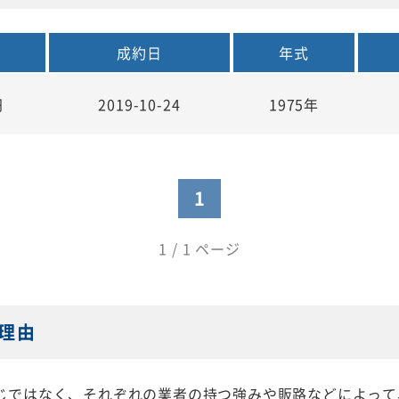
額
成約日
年式
円
2019-10-24
1975年
1
1 / 1 ページ
理由
じではなく、それぞれの業者の持つ強みや販路などによって