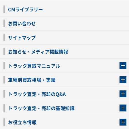
CMライブラリー
お問い合わせ
サイトマップ
お知らせ・メディア掲載情報
トラック買取マニュアル
トラック買取の流れ
トラックの自動車税還付について
お客様の声一覧
よくあるご質問
トラック高価買取の理由
車種別買取相場・実績
車種別買取相場・実績
トラック査定・売却のQ&A
トラック査定・売却のQ&A
ローンが残っているトラックでも売ることが出来る？
所有者が亡くなっているトラックを売ることは出来る？
車検切れのトラックも売ることが出来るの？
売るか迷ってるけどトラック査定を受けてもいいの？
トラック査定・売却の基礎知識
トラック査定のチェックポイント
トラックの査定額を上げるコツ
トラック査定を受けるベストタイミング
カーネクストのトラック買取と下取りを比較
トラック買取一括査定のメリット・デメリット
個人売買でトラックを売る方法やメリット・デメリット
お役立ち情報