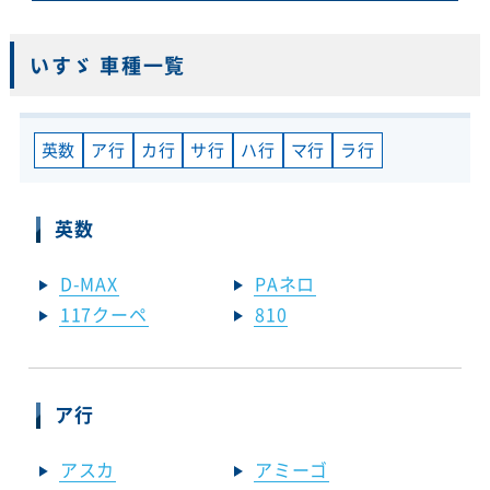
いすゞ 車種一覧
英数
ア行
カ行
サ行
ハ行
マ行
ラ行
英数
D-MAX
PAネロ
117クーペ
810
ア行
アスカ
アミーゴ