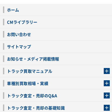
ホーム
CMライブラリー
お問い合わせ
サイトマップ
お知らせ・メディア掲載情報
トラック買取マニュアル
トラック買取の流れ
トラックの自動車税還付について
お客様の声一覧
よくあるご質問
トラック高価買取の理由
車種別買取相場・実績
車種別買取相場・実績
トラック査定・売却のQ&A
トラック査定・売却のQ&A
ローンが残っているトラックでも売ることが出来る？
所有者が亡くなっているトラックを売ることは出来る？
車検切れのトラックも売ることが出来るの？
売るか迷ってるけどトラック査定を受けてもいいの？
トラック査定・売却の基礎知識