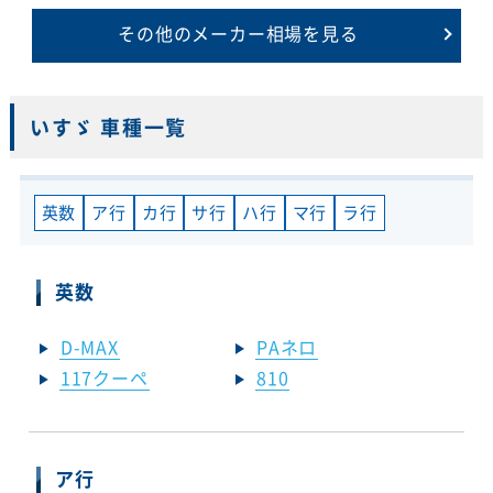
その他のメーカー相場を見る
いすゞ 車種一覧
英数
ア行
カ行
サ行
ハ行
マ行
ラ行
英数
D-MAX
PAネロ
117クーペ
810
ア行