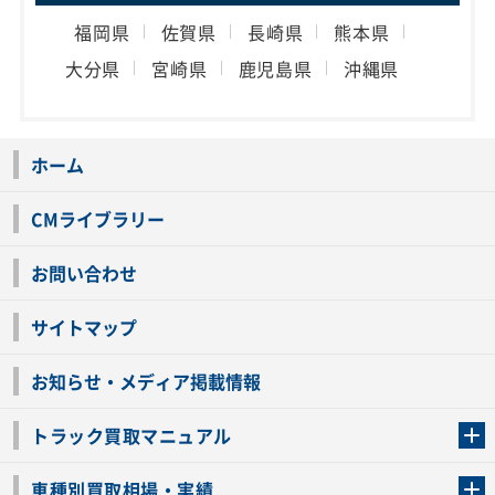
福岡県
佐賀県
長崎県
熊本県
大分県
宮崎県
鹿児島県
沖縄県
ホーム
CMライブラリー
お問い合わせ
サイトマップ
お知らせ・メディア掲載情報
トラック買取マニュアル
トラック買取の流れ
トラックの自動車税還付について
お客様の声一覧
よくあるご質問
トラック高価買取の理由
車種別買取相場・実績