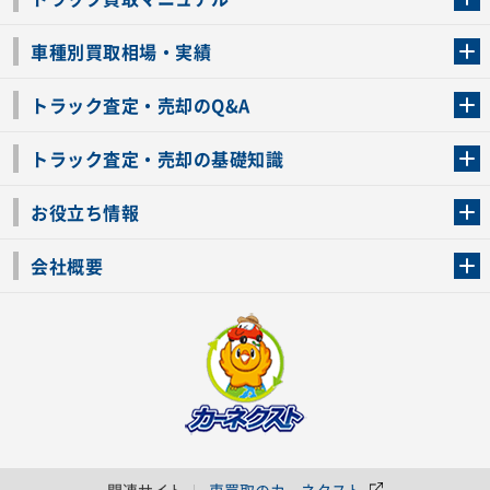
トラック買取の流れ
トラックの自動車税還付について
お客様の声一覧
よくあるご質問
トラック高価買取の理由
車種別買取相場・実績
車種別買取相場・実績
トラック査定・売却のQ&A
トラック査定・売却のQ&A
ローンが残っているトラックでも売ることが出来る？
所有者が亡くなっているトラックを売ることは出来る？
車検切れのトラックも売ることが出来るの？
売るか迷ってるけどトラック査定を受けてもいいの？
トラック査定・売却の基礎知識
トラック査定のチェックポイント
トラックの査定額を上げるコツ
トラック査定を受けるベストタイミング
カーネクストのトラック買取と下取りを比較
トラック買取一括査定のメリット・デメリット
個人売買でトラックを売る方法やメリット・デメリット
お役立ち情報
車関連コラム
車モデル別 スペック一覧
トラックの買取手続きに必要な書類
トラックの運転免許の自主返納について
トラック購入時の注意点
会社概要
運営会社
利用規約
プライバシーポリシー
反社会的勢力排除宣言
関連サイト
車買取のカーネクスト