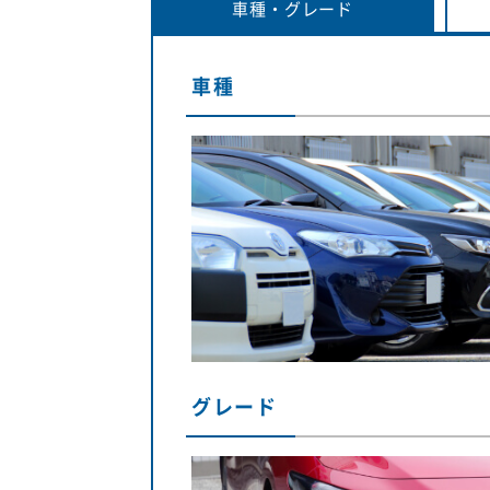
車種・
グレード
車種
グレード