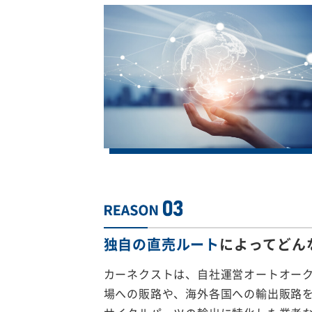
独自の直売ルート
によってどん
カーネクストは、自社運営オートオー
場への販路や、海外各国への輸出販路