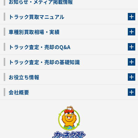
お知らせ・メディア掲載情報
トラック買取マニュアル
トラック買取の流れ
トラックの自動車税還付について
お客様の声一覧
よくあるご質問
トラック高価買取の理由
車種別買取相場・実績
車種別買取相場・実績
トラック査定・売却のQ&A
トラック査定・売却のQ&A
ローンが残っているトラックでも売ることが出来る？
所有者が亡くなっているトラックを売ることは出来る？
車検切れのトラックも売ることが出来るの？
売るか迷ってるけどトラック査定を受けてもいいの？
トラック査定・売却の基礎知識
トラック査定のチェックポイント
トラックの査定額を上げるコツ
トラック査定を受けるベストタイミング
カーネクストのトラック買取と下取りを比較
トラック買取一括査定のメリット・デメリット
個人売買でトラックを売る方法やメリット・デメリット
お役立ち情報
車関連コラム
車モデル別 スペック一覧
トラックの買取手続きに必要な書類
トラックの運転免許の自主返納について
トラック購入時の注意点
会社概要
運営会社
利用規約
プライバシーポリシー
反社会的勢力排除宣言