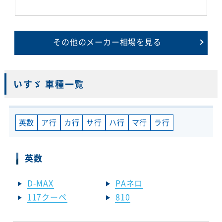
その他のメーカー相場を見る
いすゞ 車種一覧
英数
ア行
カ行
サ行
ハ行
マ行
ラ行
英数
D-MAX
PAネロ
117クーペ
810