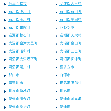
会津若松市
安達郡大玉村
石川郡浅川町
石川郡石川町
石川郡玉川村
石川郡平田村
石川郡古殿町
いわき市
岩瀬郡鏡石町
岩瀬郡天栄村
大沼郡会津美里町
大沼郡金山町
大沼郡昭和村
大沼郡三島町
河沼郡会津坂下町
河沼郡柳津町
河沼郡湯川村
喜多方市
郡山市
白河市
須賀川市
相馬郡飯舘村
相馬郡新地町
相馬市
伊達郡川俣町
伊達郡国見町
伊達郡桑折町
伊達市