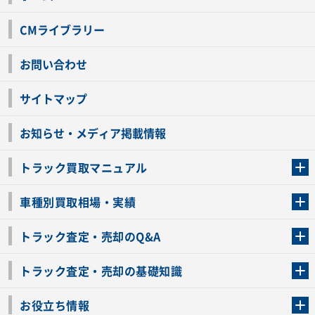
CMライブラリー
お問い合わせ
サイトマップ
お知らせ・メディア掲載情報
トラック買取マニュアル
トラック買取の流れ
トラックの自動車税還付について
お客様の声一覧
よくあるご質問
トラック高価買取の理由
車種別買取相場・実績
車種別買取相場・実績
トラック査定・売却のQ&A
トラック査定・売却のQ&A
ローンが残っているトラックでも売ることが出来る？
所有者が亡くなっているトラックを売ることは出来る？
車検切れのトラックも売ることが出来るの？
売るか迷ってるけどトラック査定を受けてもいいの？
トラック査定・売却の基礎知識
トラック査定のチェックポイント
トラックの査定額を上げるコツ
トラック査定を受けるベストタイミング
カーネクストのトラック買取と下取りを比較
トラック買取一括査定のメリット・デメリット
個人売買でトラックを売る方法やメリット・デメリット
お役立ち情報