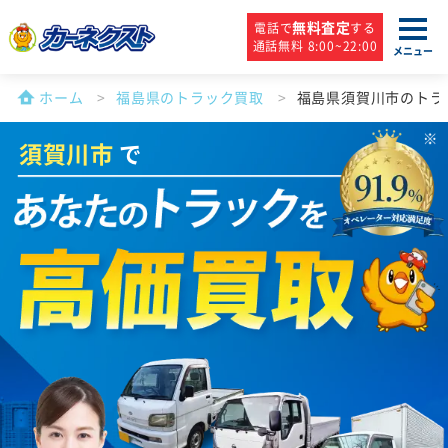
無料査定
電話で
する
通話無料 8:00~22:00
メニュー
ホーム
福島県のトラック買取
福島県須賀川市のトラ
須賀川市
で