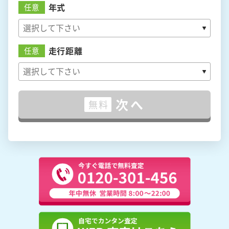
年式
任意
走行距離
任意
次へ
無料