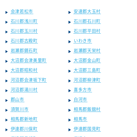
会津若松市
安達郡大玉村
石川郡浅川町
石川郡石川町
石川郡玉川村
石川郡平田村
石川郡古殿町
いわき市
岩瀬郡鏡石町
岩瀬郡天栄村
大沼郡会津美里町
大沼郡金山町
大沼郡昭和村
大沼郡三島町
河沼郡会津坂下町
河沼郡柳津町
河沼郡湯川村
喜多方市
郡山市
白河市
須賀川市
相馬郡飯舘村
相馬郡新地町
相馬市
伊達郡川俣町
伊達郡国見町