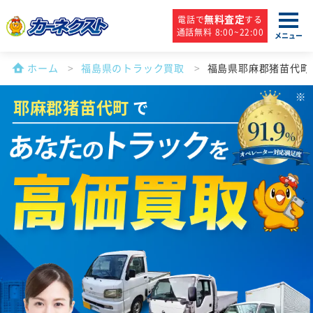
無料査定
電話で
する
通話無料 8:00~22:00
メニュー
ホーム
福島県のトラック買取
福島県耶麻郡猪苗代町
耶麻郡猪苗代町
で