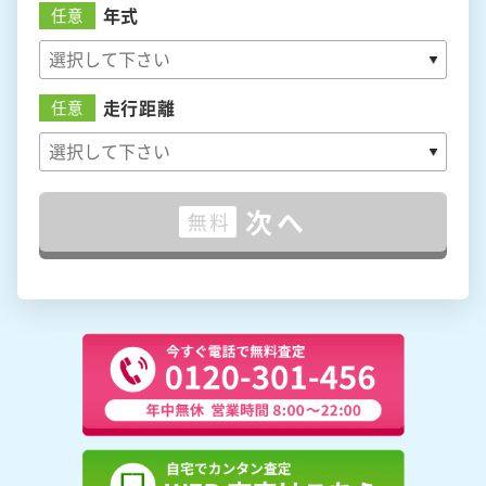
年式
任意
走行距離
任意
次へ
無料