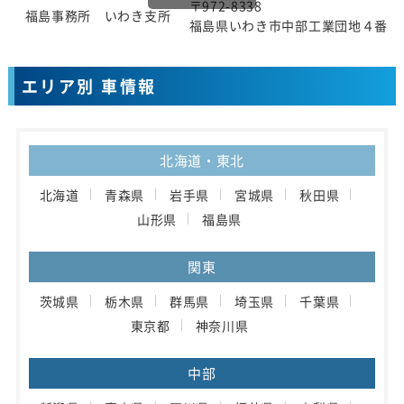
〒972-8338
福島事務所 いわき支所
福島県いわき市中部工業団地４番地
エリア別 車情報
北海道・東北
北海道
青森県
岩手県
宮城県
秋田県
山形県
福島県
関東
茨城県
栃木県
群馬県
埼玉県
千葉県
東京都
神奈川県
中部