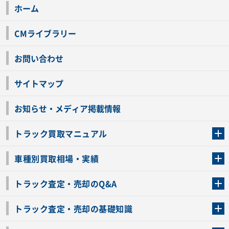
ホーム
CMライブラリー
お問い合わせ
サイトマップ
お知らせ・メディア掲載情報
トラック買取マニュアル
トラック買取の流れ
トラックの自動車税還付について
お客様の声一覧
よくあるご質問
トラック高価買取の理由
車種別買取相場・実績
車種別買取相場・実績
トラック査定・売却のQ&A
トラック査定・売却のQ&A
ローンが残っているトラックでも売ることが出来る？
所有者が亡くなっているトラックを売ることは出来る？
車検切れのトラックも売ることが出来るの？
売るか迷ってるけどトラック査定を受けてもいいの？
トラック査定・売却の基礎知識
トラック査定のチェックポイント
トラックの査定額を上げるコツ
トラック査定を受けるベストタイミング
カーネクストのトラック買取と下取りを比較
トラック買取一括査定のメリット・デメリット
個人売買でトラックを売る方法やメリット・デメリット