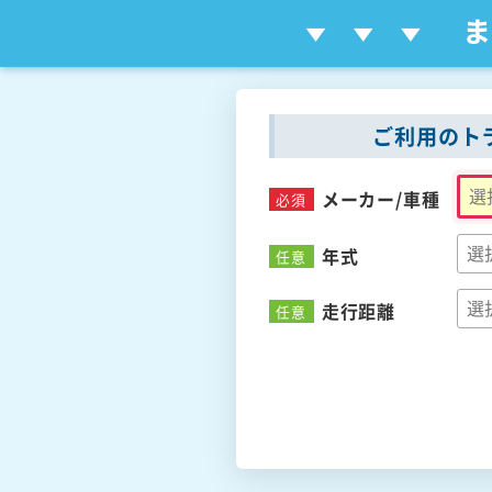
ご利用のト
メーカー/
車種
必須
年式
任意
走行距離
任意