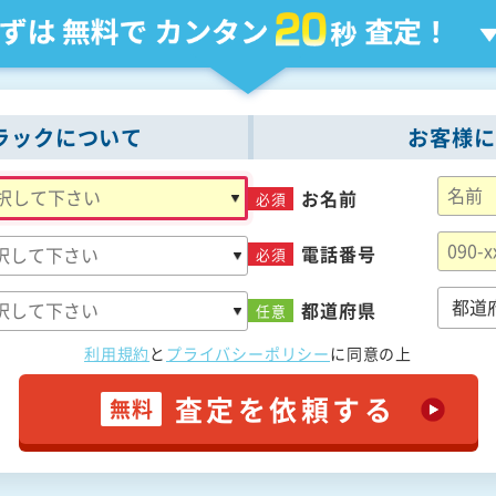
ラックについて
お客様に
お名前
必須
電話番号
必須
都道府県
任意
利用規約
と
プライバシーポリシー
に
同意の上
査定を依頼する
無料