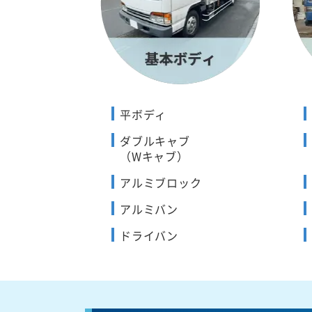
平ボディ
ダブルキャブ
（Wキャブ）
アルミブロック
アルミバン
ドライバン