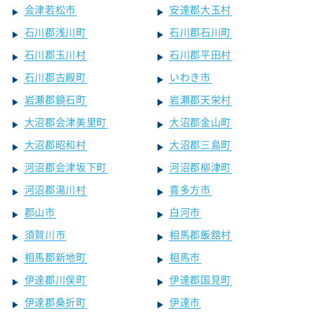
会津若松市
安達郡大玉村
石川郡浅川町
石川郡石川町
石川郡玉川村
石川郡平田村
石川郡古殿町
いわき市
岩瀬郡鏡石町
岩瀬郡天栄村
大沼郡会津美里町
大沼郡金山町
大沼郡昭和村
大沼郡三島町
河沼郡会津坂下町
河沼郡柳津町
河沼郡湯川村
喜多方市
郡山市
白河市
須賀川市
相馬郡飯舘村
相馬郡新地町
相馬市
伊達郡川俣町
伊達郡国見町
伊達郡桑折町
伊達市