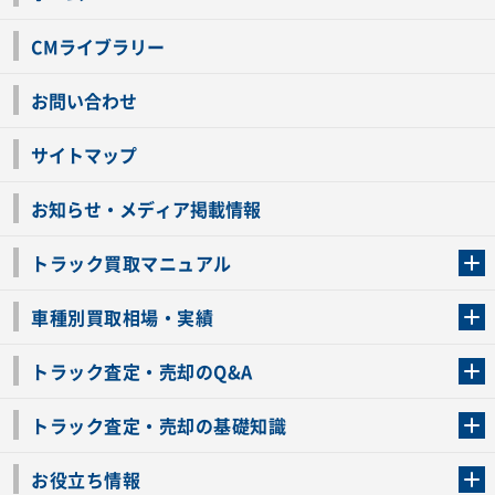
CMライブラリー
お問い合わせ
サイトマップ
お知らせ・メディア掲載情報
トラック買取マニュアル
トラック買取の流れ
トラックの自動車税還付について
お客様の声一覧
よくあるご質問
トラック高価買取の理由
車種別買取相場・実績
車種別買取相場・実績
トラック査定・売却のQ&A
トラック査定・売却のQ&A
ローンが残っているトラックでも売ることが出来る？
所有者が亡くなっているトラックを売ることは出来る？
車検切れのトラックも売ることが出来るの？
売るか迷ってるけどトラック査定を受けてもいいの？
トラック査定・売却の基礎知識
トラック査定のチェックポイント
トラックの査定額を上げるコツ
トラック査定を受けるベストタイミング
カーネクストのトラック買取と下取りを比較
トラック買取一括査定のメリット・デメリット
個人売買でトラックを売る方法やメリット・デメリット
お役立ち情報