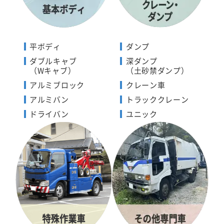
平ボディ
ダンプ
ダブルキャブ
深ダンプ
（Wキャブ）
（土砂禁ダンプ）
アルミブロック
クレーン車
アルミバン
トラッククレーン
ドライバン
ユニック