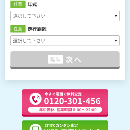
年式
任意
走行距離
任意
次へ
無料