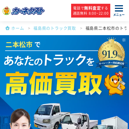
無料査定
電話で
する
通話無料 8:00~22:00
メニュー
ホーム
福島県のトラック買取
福島県二本松市のトラ
二本松市
で