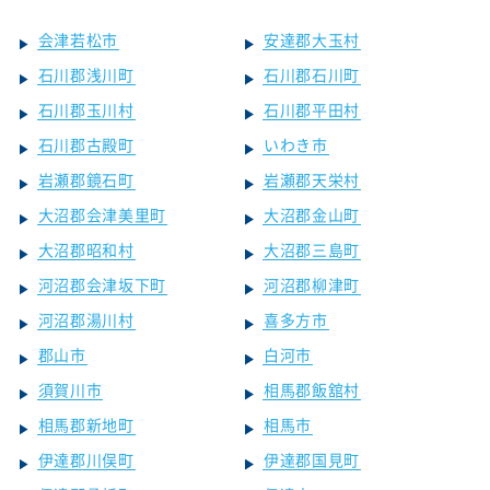
会津若松市
安達郡大玉村
石川郡浅川町
石川郡石川町
石川郡玉川村
石川郡平田村
石川郡古殿町
いわき市
岩瀬郡鏡石町
岩瀬郡天栄村
大沼郡会津美里町
大沼郡金山町
大沼郡昭和村
大沼郡三島町
河沼郡会津坂下町
河沼郡柳津町
河沼郡湯川村
喜多方市
郡山市
白河市
須賀川市
相馬郡飯舘村
相馬郡新地町
相馬市
伊達郡川俣町
伊達郡国見町