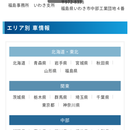
〒972-8338
福島事務所 いわき支所
福島県いわき市中部工業団地４番地
エリア別 車情報
北海道・東北
北海道
青森県
岩手県
宮城県
秋田県
山形県
福島県
関東
茨城県
栃木県
群馬県
埼玉県
千葉県
東京都
神奈川県
中部