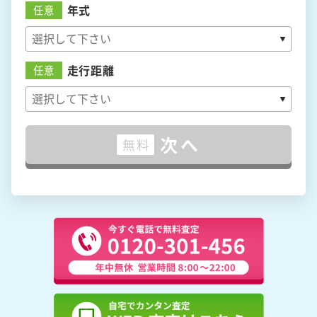
年式
任意
走行距離
任意
次へ
無料