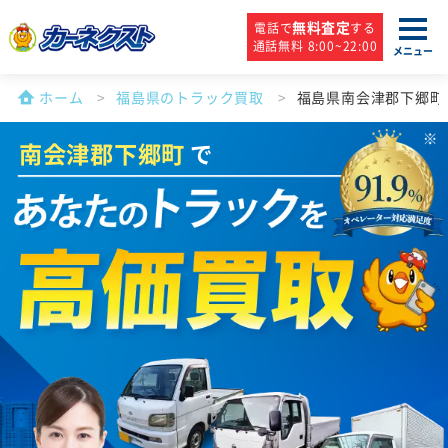
無料査定
電話で
する
通話無料 8:00~22:00
メニュー
ホーム
福島県のトラック買取
福島県南会津郡下郷町
南会津郡下郷町
で