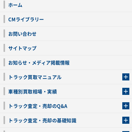
ホーム
CMライブラリー
お問い合わせ
サイトマップ
お知らせ・メディア掲載情報
トラック買取マニュアル
トラック買取の流れ
トラックの自動車税還付について
お客様の声一覧
よくあるご質問
トラック高価買取の理由
車種別買取相場・実績
車種別買取相場・実績
トラック査定・売却のQ&A
トラック査定・売却のQ&A
ローンが残っているトラックでも売ることが出来る？
所有者が亡くなっているトラックを売ることは出来る？
車検切れのトラックも売ることが出来るの？
売るか迷ってるけどトラック査定を受けてもいいの？
トラック査定・売却の基礎知識
トラック査定のチェックポイント
トラックの査定額を上げるコツ
トラック査定を受けるベストタイミング
カーネクストのトラック買取と下取りを比較
トラック買取一括査定のメリット・デメリット
個人売買でトラックを売る方法やメリット・デメリット