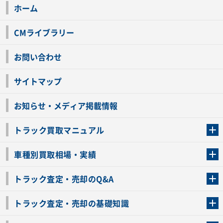
ホーム
CMライブラリー
お問い合わせ
サイトマップ
お知らせ・メディア掲載情報
トラック買取マニュアル
トラック買取の流れ
トラックの自動車税還付について
お客様の声一覧
よくあるご質問
トラック高価買取の理由
車種別買取相場・実績
車種別買取相場・実績
トラック査定・売却のQ&A
トラック査定・売却のQ&A
ローンが残っているトラックでも売ることが出来る？
所有者が亡くなっているトラックを売ることは出来る？
車検切れのトラックも売ることが出来るの？
売るか迷ってるけどトラック査定を受けてもいいの？
トラック査定・売却の基礎知識
トラック査定のチェックポイント
トラックの査定額を上げるコツ
トラック査定を受けるベストタイミング
カーネクストのトラック買取と下取りを比較
トラック買取一括査定のメリット・デメリット
個人売買でトラックを売る方法やメリット・デメリット