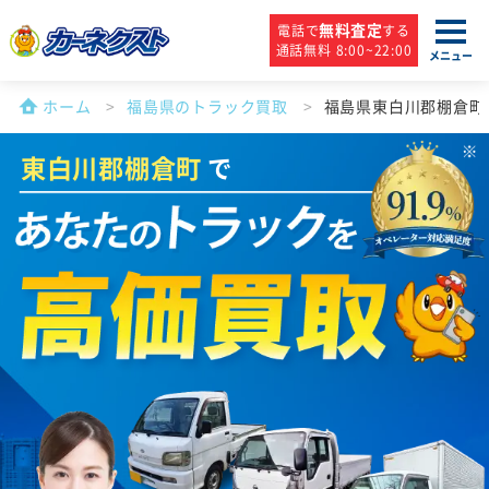
無料査定
電話で
する
通話無料 8:00~22:00
メニュー
ホーム
福島県のトラック買取
福島県東白川郡棚倉町
東白川郡棚倉町
で