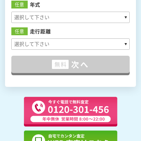
年式
任意
走行距離
任意
次へ
無料