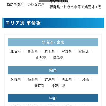
〒972-8338
福島事務所 いわき支所
福島県いわき市中部工業団地４番地
エリア別 車情報
北海道・東北
北海道
青森県
岩手県
宮城県
秋田県
山形県
福島県
関東
茨城県
栃木県
群馬県
埼玉県
千葉県
東京都
神奈川県
中部