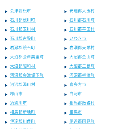
会津若松市
安達郡大玉村
石川郡浅川町
石川郡石川町
石川郡玉川村
石川郡平田村
石川郡古殿町
いわき市
岩瀬郡鏡石町
岩瀬郡天栄村
大沼郡会津美里町
大沼郡金山町
大沼郡昭和村
大沼郡三島町
河沼郡会津坂下町
河沼郡柳津町
河沼郡湯川村
喜多方市
郡山市
白河市
須賀川市
相馬郡飯舘村
相馬郡新地町
相馬市
伊達郡川俣町
伊達郡国見町