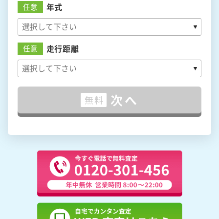
年式
任意
走行距離
任意
次へ
無料