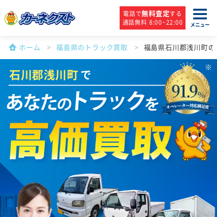
無料査定
電話で
する
通話無料 8:00~22:00
メニュー
ホーム
福島県のトラック買取
福島県石川郡浅川町の
石川郡浅川町
で