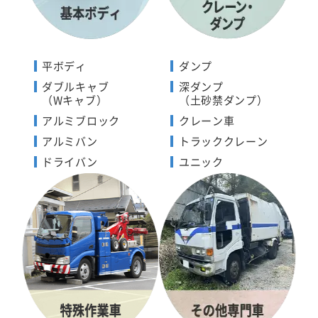
平ボディ
ダンプ
ダブルキャブ
深ダンプ
（Wキャブ）
（土砂禁ダンプ）
アルミブロック
クレーン車
アルミバン
トラッククレーン
ドライバン
ユニック