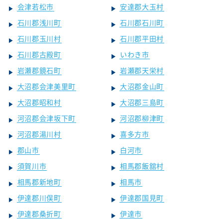
会津若松市
安達郡大玉村
石川郡浅川町
石川郡石川町
石川郡玉川村
石川郡平田村
石川郡古殿町
いわき市
岩瀬郡鏡石町
岩瀬郡天栄村
大沼郡会津美里町
大沼郡金山町
大沼郡昭和村
大沼郡三島町
河沼郡会津坂下町
河沼郡柳津町
河沼郡湯川村
喜多方市
郡山市
白河市
須賀川市
相馬郡飯舘村
相馬郡新地町
相馬市
伊達郡川俣町
伊達郡国見町
伊達郡桑折町
伊達市