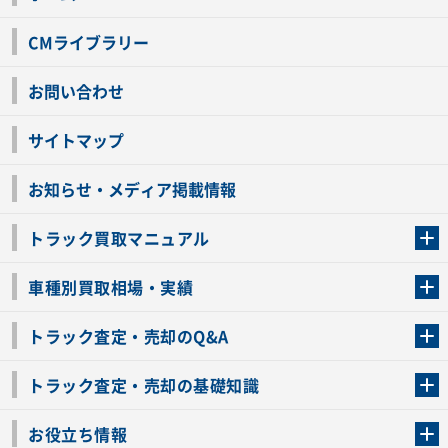
CMライブラリー
お問い合わせ
サイトマップ
お知らせ・メディア掲載情報
トラック買取マニュアル
トラック買取の流れ
トラックの自動車税還付について
お客様の声一覧
よくあるご質問
トラック高価買取の理由
車種別買取相場・実績
車種別買取相場・実績
トラック査定・売却のQ&A
トラック査定・売却のQ&A
ローンが残っているトラックでも売ることが出来る？
所有者が亡くなっているトラックを売ることは出来る？
車検切れのトラックも売ることが出来るの？
売るか迷ってるけどトラック査定を受けてもいいの？
トラック査定・売却の基礎知識
トラック査定のチェックポイント
トラックの査定額を上げるコツ
トラック査定を受けるベストタイミング
カーネクストのトラック買取と下取りを比較
トラック買取一括査定のメリット・デメリット
個人売買でトラックを売る方法やメリット・デメリット
お役立ち情報