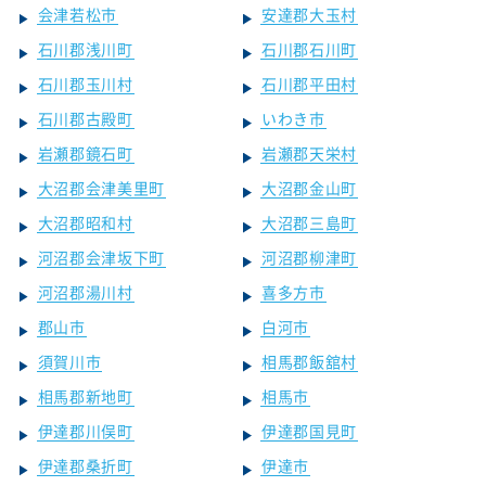
会津若松市
安達郡大玉村
石川郡浅川町
石川郡石川町
石川郡玉川村
石川郡平田村
石川郡古殿町
いわき市
岩瀬郡鏡石町
岩瀬郡天栄村
大沼郡会津美里町
大沼郡金山町
大沼郡昭和村
大沼郡三島町
河沼郡会津坂下町
河沼郡柳津町
河沼郡湯川村
喜多方市
郡山市
白河市
須賀川市
相馬郡飯舘村
相馬郡新地町
相馬市
伊達郡川俣町
伊達郡国見町
伊達郡桑折町
伊達市