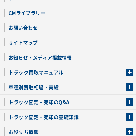
CMライブラリー
お問い合わせ
サイトマップ
お知らせ・メディア掲載情報
トラック買取マニュアル
トラック買取の流れ
トラックの自動車税還付について
お客様の声一覧
よくあるご質問
トラック高価買取の理由
車種別買取相場・実績
車種別買取相場・実績
トラック査定・売却のQ&A
トラック査定・売却のQ&A
ローンが残っているトラックでも売ることが出来る？
所有者が亡くなっているトラックを売ることは出来る？
車検切れのトラックも売ることが出来るの？
売るか迷ってるけどトラック査定を受けてもいいの？
トラック査定・売却の基礎知識
トラック査定のチェックポイント
トラックの査定額を上げるコツ
トラック査定を受けるベストタイミング
カーネクストのトラック買取と下取りを比較
トラック買取一括査定のメリット・デメリット
個人売買でトラックを売る方法やメリット・デメリット
お役立ち情報