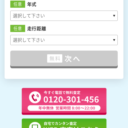
年式
任意
走行距離
任意
次へ
無料