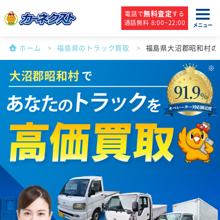
無料査定
電話で
する
通話無料 8:00~22:00
メニュー
ホーム
福島県のトラック買取
福島県大沼郡昭和村の
大沼郡昭和村
で