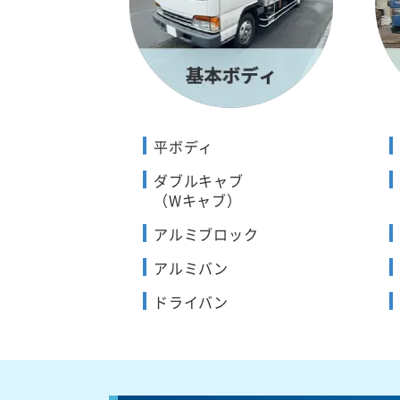
平ボディ
ダブルキャブ
（Wキャブ）
アルミブロック
アルミバン
ドライバン