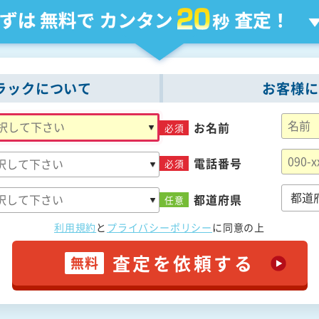
ラックについて
お客様に
お名前
必須
電話番号
必須
都道府県
任意
利用規約
と
プライバシーポリシー
に
同意の上
査定を依頼する
無料