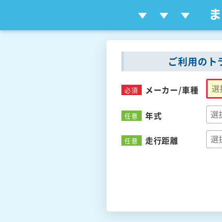
ご利用のト
メーカー/
車種
必須
年式
任意
走行距離
任意