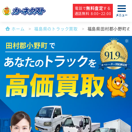
無料査定
電話で
する
通話無料 8:00~22:00
メニュー
ホーム
福島県のトラック買取
福島県田村郡小野町の
田村郡小野町
で