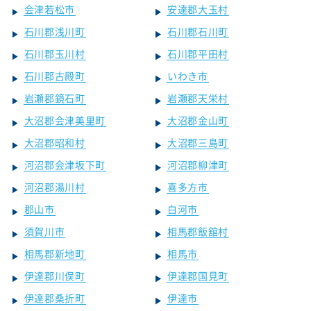
会津若松市
安達郡大玉村
石川郡浅川町
石川郡石川町
石川郡玉川村
石川郡平田村
石川郡古殿町
いわき市
岩瀬郡鏡石町
岩瀬郡天栄村
大沼郡会津美里町
大沼郡金山町
大沼郡昭和村
大沼郡三島町
河沼郡会津坂下町
河沼郡柳津町
河沼郡湯川村
喜多方市
郡山市
白河市
須賀川市
相馬郡飯舘村
相馬郡新地町
相馬市
伊達郡川俣町
伊達郡国見町
伊達郡桑折町
伊達市