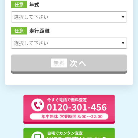
年式
任意
走行距離
任意
次へ
無料