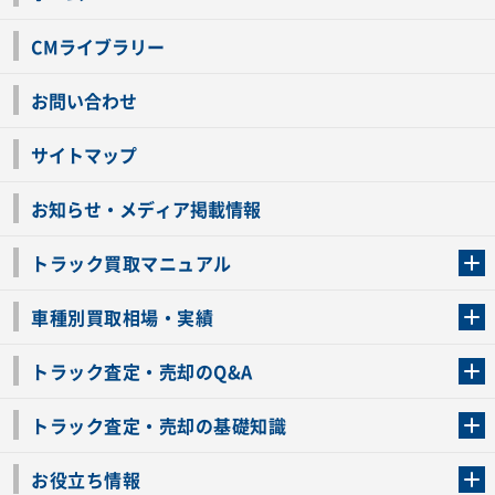
CMライブラリー
お問い合わせ
サイトマップ
お知らせ・メディア掲載情報
トラック買取マニュアル
トラック買取の流れ
トラックの自動車税還付について
お客様の声一覧
よくあるご質問
トラック高価買取の理由
車種別買取相場・実績
車種別買取相場・実績
トラック査定・売却のQ&A
トラック査定・売却のQ&A
ローンが残っているトラックでも売ることが出来る？
所有者が亡くなっているトラックを売ることは出来る？
車検切れのトラックも売ることが出来るの？
売るか迷ってるけどトラック査定を受けてもいいの？
トラック査定・売却の基礎知識
トラック査定のチェックポイント
トラックの査定額を上げるコツ
トラック査定を受けるベストタイミング
カーネクストのトラック買取と下取りを比較
トラック買取一括査定のメリット・デメリット
個人売買でトラックを売る方法やメリット・デメリット
お役立ち情報