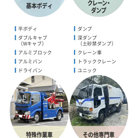
平ボディ
ダンプ
ダブルキャブ
深ダンプ
（Wキャブ）
（土砂禁ダンプ）
アルミブロック
クレーン車
アルミバン
トラッククレーン
ドライバン
ユニック