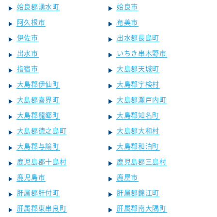
姶良郡湧水町
姶良市
阿久根市
奄美市
伊佐市
出水郡長島町
出水市
いちき串木野市
指宿市
大島郡天城町
大島郡伊仙町
大島郡宇検村
大島郡喜界町
大島郡瀬戸内町
大島郡龍郷町
大島郡知名町
大島郡徳之島町
大島郡大和村
大島郡与論町
大島郡和泊町
鹿児島郡十島村
鹿児島郡三島村
鹿児島市
鹿屋市
肝属郡肝付町
肝属郡錦江町
肝属郡東串良町
肝属郡南大隅町