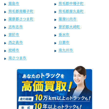
霧島市
熊毛郡中種子町
熊毛郡南種子町
熊毛郡屋久島町
薩摩郡さつま町
薩摩川内市
志布志市
曽於郡大崎町
曽於市
垂水市
西之表市
日置市
枕崎市
南九州市
南さつま市