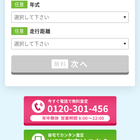
年式
任意
走行距離
任意
次へ
無料