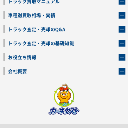
トラック買取マニュアル
トラック買取の流れ
トラックの自動車税還付について
お客様の声一覧
よくあるご質問
トラック高価買取の理由
車種別買取相場・実績
車種別買取相場・実績
トラック査定・売却のQ&A
トラック査定・売却のQ&A
ローンが残っているトラックでも売ることが出来る？
所有者が亡くなっているトラックを売ることは出来る？
車検切れのトラックも売ることが出来るの？
売るか迷ってるけどトラック査定を受けてもいいの？
トラック査定・売却の基礎知識
トラック査定のチェックポイント
トラックの査定額を上げるコツ
トラック査定を受けるベストタイミング
カーネクストのトラック買取と下取りを比較
トラック買取一括査定のメリット・デメリット
個人売買でトラックを売る方法やメリット・デメリット
お役立ち情報
車関連コラム
車モデル別 スペック一覧
トラックの買取手続きに必要な書類
トラックの運転免許の自主返納について
トラック購入時の注意点
会社概要
運営会社
利用規約
プライバシーポリシー
反社会的勢力排除宣言