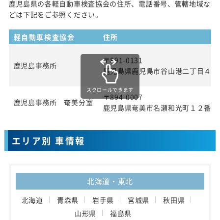
鹿児島県の各軽自動車検査協会の住所、電話番号、管轄地域な
どは下記をご参照ください。
軽自動車検査協会
住所
〒891-0131
鹿児島事務所
鹿児島県鹿児島市谷山港二丁目４番
スクロールできます
〒894-0007
鹿児島事務所 奄美分室
鹿児島県奄美市名瀬和光町１２番地
エリア別 車情報
北海道・東北
北海道
青森県
岩手県
宮城県
秋田県
山形県
福島県