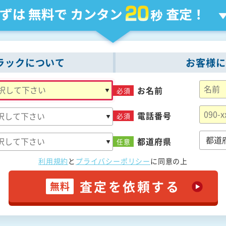
ラックについて
お客様に
お名前
必須
電話番号
必須
都道府県
任意
利用規約
と
プライバシーポリシー
に
同意の上
査定を依頼する
無料