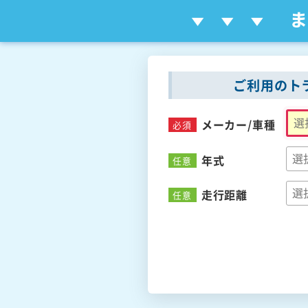
ご利用のト
メーカー/
車種
必須
年式
任意
走行距離
任意