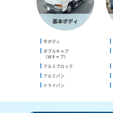
平ボディ
ダブルキャブ
（Wキャブ）
アルミブロック
アルミバン
ドライバン